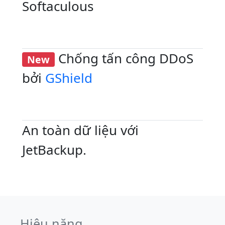
Softaculous
Chống tấn công DDoS
New
bởi
GShield
An toàn dữ liệu với
JetBackup.
Hiệu năng