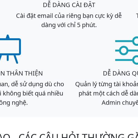
DỄ DÀNG CÀI ĐẶT
Cài đặt email của riêng bạn cực kỳ dễ
dàng với chỉ 5 phút.
ỆN THÂN THIỆN
DỄ DÀNG Q
uan, dễ sử dụng dù cho
Quản lý từng tài khoả
i không biết quá nhiều
phát một cách dễ dàn
công nghệ.
Admin chuy
AQ - CÁC CÂU HỎI THƯỜNG G