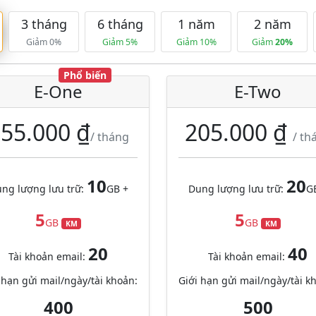
3 tháng
6 tháng
1 năm
2 năm
Giảm 0%
Giảm 5%
Giảm 10%
Giảm
20%
Phổ biến
E-One
E-Two
55.000 ₫
205.000 ₫
/ tháng
/ th
10
20
ng lượng lưu trữ:
GB +
Dung lượng lưu trữ:
G
5
5
GB
GB
KM
KM
20
40
Tài khoản email:
Tài khoản email:
 hạn gửi mail/ngày/tài khoản:
Giới hạn gửi mail/ngày/tài k
400
500