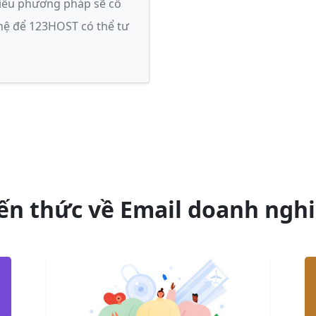
iều phương pháp sẽ cố
 hệ để 123HOST có thể tư
ến thức về Email doanh ngh