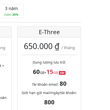
3 năm
Giảm
30%
E-Three
650.000 ₫
áng
/ tháng
Dung lượng lưu trữ:
B +
60
15
GB+
GB
KM
80
Tài khoản email:
Giới hạn gửi mail/ngày/tài khoản:
hoản:
800