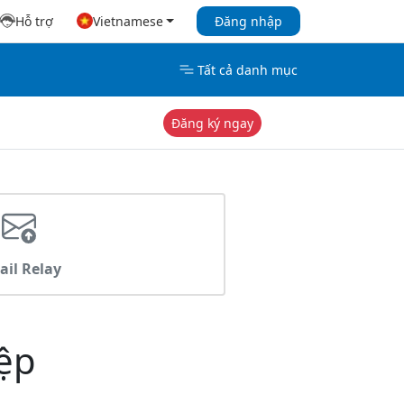
Hỗ trợ
Vietnamese
Đăng nhập
Tất cả danh mục
Đăng ký ngay
il Relay
ệp