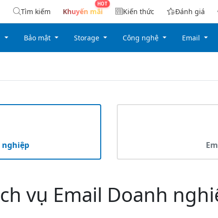
Tìm kiếm
Khuyến mãi
Kiến thức
Đánh giá
g
Bảo mật
Storage
Công nghệ
Email
 nghiệp
Ema
ịch vụ Email Doanh nghi