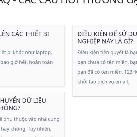
ÊN CÁC THIẾT BỊ
ĐIỀU KIỆN ĐỂ SỬ D
NGHIỆP NÀY LÀ GÌ?
iết bị khác như laptop,
Điều kiện tiên quyết là b
 bao giờ hết, hoàn toàn
bạn chưa có tên miền, bạ
bạn đã có tên miền, 123H
khởi tạo dịch vụ email.
CHUYỂN DỮ LIỆU
KHÔNG?
 sẽ phụ thuộc vào nhà cung
 hay không. Tuy nhiên,