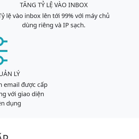
TĂNG TỶ LỆ VÀO INBOX
Tỷ lệ vào inbox lên tới 99% với máy chủ
dùng riêng và IP sạch.
UẢN LÝ
n email được cấp
g với giao diện
ên dụng
ẶP