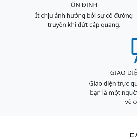
ỔN ĐỊNH
Ít chịu ảnh hưởng bởi sự cố đường
truyền khi đứt cáp quang.
GIAO DI
Giao diện trực q
bạn là một ngườ
về 
F