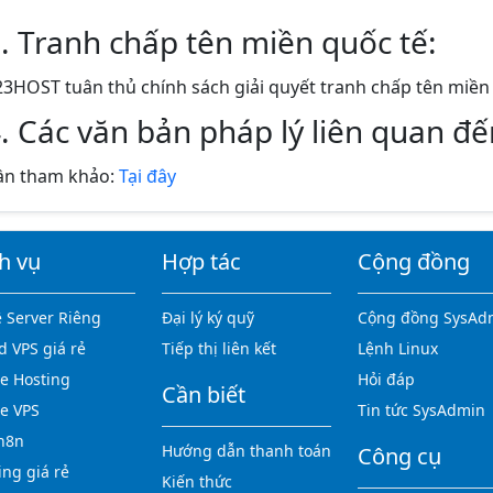
. Tranh chấp tên miền quốc tế:
23HOST tuân thủ chính sách giải quyết tranh chấp tên miề
. Các văn bản pháp lý liên quan đ
ần tham khảo:
Tại đây
h vụ
Hợp tác
Cộng đồng
 Server Riêng
Đại lý ký quỹ
Cộng đồng SysAd
d VPS giá rẻ
Tiếp thị liên kết
Lệnh Linux
 Hosting
Hỏi đáp
Cần biết
e VPS
Tin tức SysAdmin
n8n
Hướng dẫn thanh toán
Công cụ
ing giá rẻ
Kiến thức