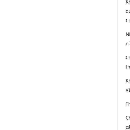
K
d
t
N
n
C
t
Kh
V
T
C
c