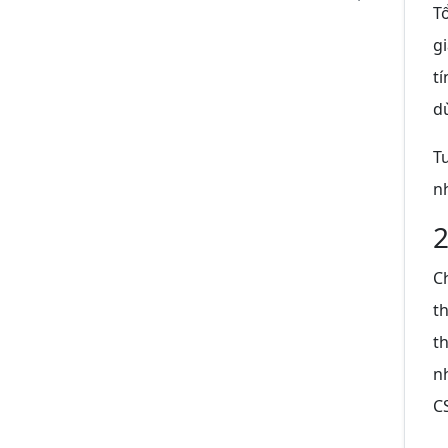
T
g
t
d
T
n
2
C
th
th
n
C