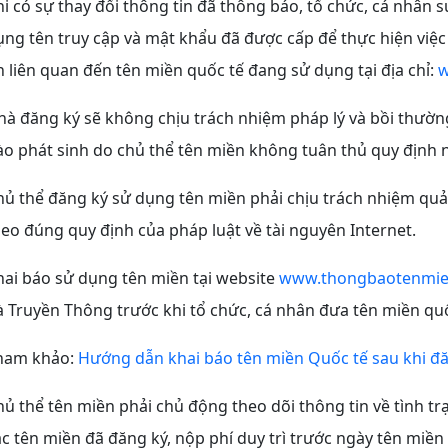
hi có sự thay đổi thông tin đã thông báo, tổ chức, cá nhân 
ụng tên truy cập và mật khẩu đã được cấp để thực hiện việc
in liên quan đến tên miền quốc tế đang sử dụng tại địa chỉ:
w
hà đăng ký sẽ không chịu trách nhiệm pháp lý và bồi thường 
ào phát sinh do chủ thể tên miền không tuân thủ quy định n
hủ thể đăng ký sử dụng tên miền phải chịu trách nhiệm quả
heo đúng quy định của pháp luật về tài nguyên Internet.
ai báo sử dụng tên miền tại website
www.thongbaotenmie
à Truyền Thông trước khi tổ chức, cá nhân đưa tên miền qu
ham khảo:
Hướng dẫn khai báo tên miền Quốc tế sau khi đ
hủ thể tên miền phải chủ động theo dõi thông tin về tình tr
ác tên miền đã đăng ký, nộp phí duy trì trước ngày tên miền 