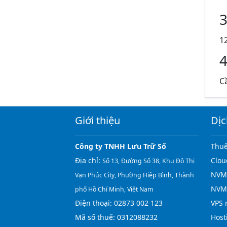
3
1
4
C
Giới thiệu
Dịc
Công ty TNHH Lưu Trữ Số
Thuê
Địa chỉ:
Clou
Số 13, Đường Số 38, Khu Đô Thị
NVMe
Vạn Phúc City, Phường Hiệp Bình, Thành
NVM
phố Hồ Chí Minh, Việt Nam
Điện thoại:
02873 002 123
VPS 
Mã số thuế: 0312088232
Host