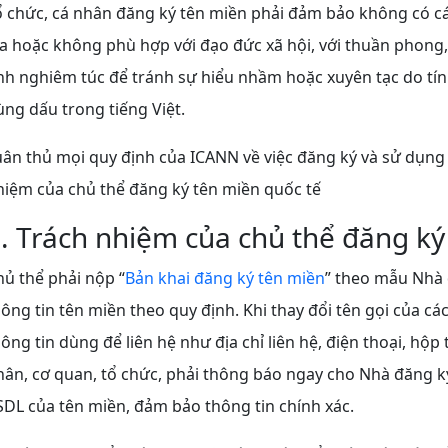
ổ chức, cá nhân đăng ký tên miền phải đảm bảo không có
ia hoặc không phù hợp với đạo đức xã hội, với thuần phong, 
ính nghiêm túc để tránh sự hiểu nhầm hoặc xuyên tạc do tí
ùng dấu trong tiếng Việt.
uân thủ mọi quy định của ICANN về việc đăng ký và sử dụng
hiệm của chủ thể đăng ký tên miền quốc tế
. Trách nhiệm của chủ thể đăng ký
hủ thể phải nộp “
Bản khai đăng ký tên miền
” theo mẫu Nhà 
ông tin tên miền theo quy định. Khi thay đổi tên gọi của ca
ông tin dùng để liên hệ như địa chỉ liên hệ, điện thoại, hộp thư
hân, cơ quan, tổ chức, phải thông báo ngay cho Nhà đăng ký b
SDL của tên miền, đảm bảo thông tin chính xác.