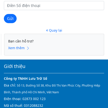
Gửi
Quay lại
Bạn cần hỗ trợ?
Xem thêm
Giới thiệu
Công ty TNHH Lưu Trữ Số
Địa chỉ:
Số 13, Đường Số 38, Khu Đô Thị Vạn Phúc City, Phường Hiệp
Bình, Thành phố Hồ Chí Minh, Việt Nam
Điện thoại:
02873 002 123
Mã số thuế: 0312088232