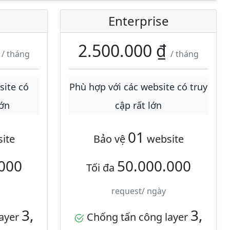
Enterprise
₫
2.500.000 ₫
/ tháng
/ tháng
site có
Phù hợp với các website có truy
lớn
cập rất lớn
01
ite
Bảo vệ
website
000
50.000.000
Tối đa
request/ ngày
3,
3,
layer
Chống tấn công layer