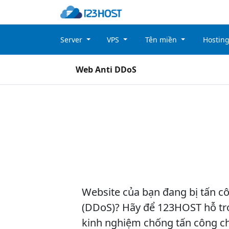
Server
VPS
Tên miền
Hostin
Web Anti DDoS
Website của bạn đang bị tấn cô
(DDoS)? Hãy để 123HOST hỗ trợ
kinh nghiệm chống tấn công c