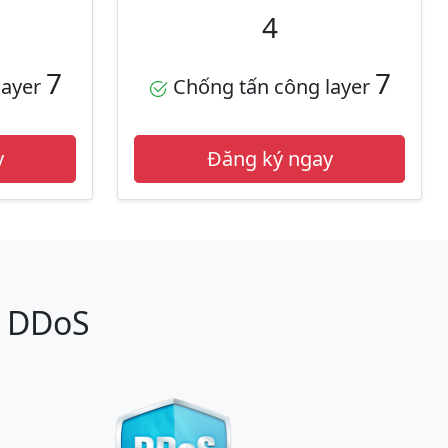
4
7
7
layer
Chống tấn công layer
y
Đăng ký ngay
i DDoS