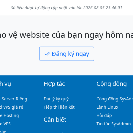
Số liệu được tự động cập nhật vào lúc 2026-08-05 23:46:01
o vệ website của bạn ngay hôm n
Đăng ký ngay
h vụ
Hợp tác
Cộng đồng
 Server Riêng
Đại lý ký quỹ
Cộng đồng SysAd
d VPS giá rẻ
Tiếp thị liên kết
Lệnh Linux
 Hosting
Hỏi đáp
Cần biết
e VPS
Tin tức SysAdmin
n8n