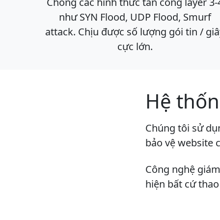
Chống các hình thức tấn công layer 3-
như SYN Flood, UDP Flood, Smurf
attack. Chịu được số lượng gói tin / gi
cực lớn.
Hệ thốn
Chúng tôi sử dụn
bảo vệ website c
Công nghệ giám 
hiện bất cứ thao