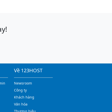
ay!
Về 123HOST
min
Newsroom
Công ty
Khách hàng
Văn hóa
Thương hiệu