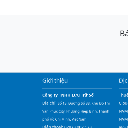
Bả
Giới thiệu
Dịc
Công ty TNHH Lưu Trữ Số
Thuê
Địa chỉ:
Clou
Số 13, Đường Số 38, Khu Đô Thị
NVMe
Vạn Phúc City, Phường Hiệp Bình, Thành
NVM
phố Hồ Chí Minh, Việt Nam
Điện thoại:
02873 002 123
VPS 