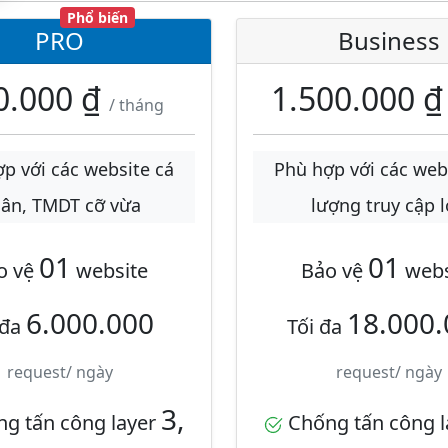
Phổ biến
PRO
Business
0.000 ₫
1.500.000 
/ tháng
p với các website cá
Phù hợp với các web
ân, TMDT cỡ vừa
lượng truy cập 
01
01
o vệ
website
Bảo vệ
webs
6.000.000
18.000.
 đa
Tối đa
request/ ngày
request/ ngày
3,
g tấn công layer
Chống tấn công 