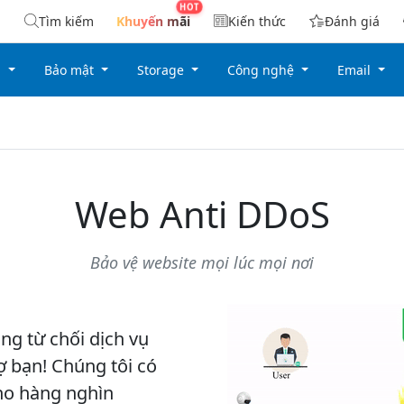
Tìm kiếm
Khuyến mãi
Kiến thức
Đánh giá
g
Bảo mật
Storage
Công nghệ
Email
Web Anti DDoS
Bảo vệ website mọi lúc mọi nơi
ng từ chối dịch vụ
 bạn! Chúng tôi có
ho hàng nghìn