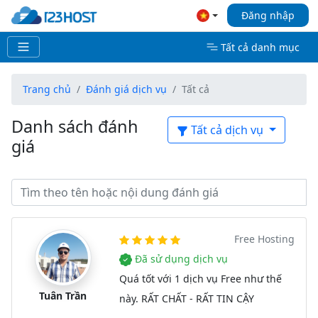
Đăng nhập
Tất cả danh mục
Trang chủ
Đánh giá dịch vụ
Tất cả
Danh sách đánh
Tất cả dịch vụ
giá
Free Hosting
Đã sử dụng dịch vụ
Quá tốt với 1 dịch vụ Free như thế
Tuân Trần
này. RẤT CHẤT - RẤT TIN CẬY