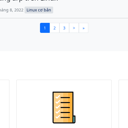
Tháng 8, 2022
Linux cơ bản
1
2
3
>
»