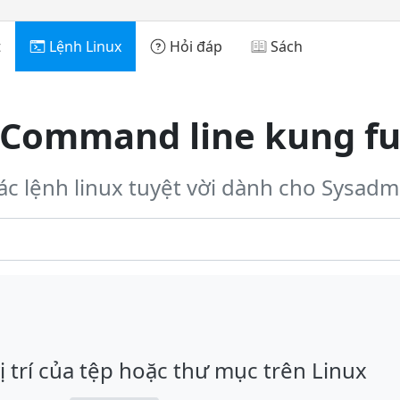
t
Lệnh Linux
Hỏi đáp
Sách
Command line kung f
ác lệnh linux tuyệt vời dành cho Sysadm
ị trí của tệp hoặc thư mục trên Linux