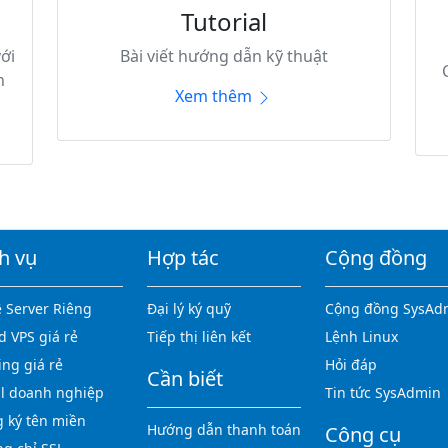
Tutorial
ới
Bài viết hướng dẫn kỹ thuật
h
Xem thêm
h vụ
Hợp tác
Cộng đồng
 Server Riêng
Đại lý ký quỹ
Cộng đồng SysAd
d VPS giá rẻ
Tiếp thị liên kết
Lệnh Linux
ing giá rẻ
Hỏi đáp
Cần biết
l doanh nghiệp
Tin tức SysAdmin
 ký tên miền
Hướng dẫn thanh toán
Công cụ