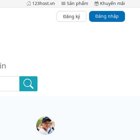
123host.vn
Sản phẩm
Khuyến mãi
Đăng nhập
Đăng ký
u
in