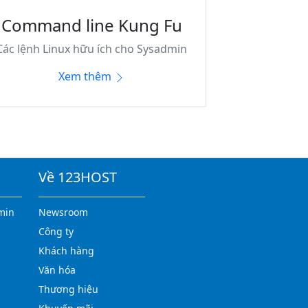
Command line Kung Fu
Các lệnh Linux hữu ích cho Sysadmin
Xem thêm
Về 123HOST
min
Newsroom
Công ty
Khách hàng
Văn hóa
Thương hiệu