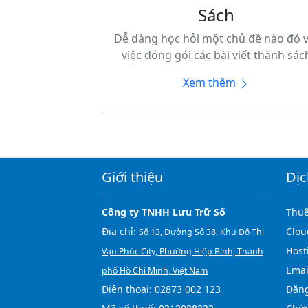
Sách
Dễ dàng học hỏi một chủ đề nào đó v
việc đóng gói các bài viết thành sác
Xem thêm
Giới thiệu
Dịc
Công ty TNHH Lưu Trữ Số
Thuê
Địa chỉ:
Clou
Số 13, Đường Số 38, Khu Đô Thị
Host
Vạn Phúc City, Phường Hiệp Bình, Thành
Emai
phố Hồ Chí Minh, Việt Nam
Điện thoại:
02873 002 123
Đăng