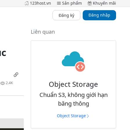
123host.vn
Sản phẩm
Khuyến mãi
Đăng nhập
Đăng ký
Liên quan
ục
Object Storage
2.4K
Chuẩn S3, không giới hạn
băng thông
Object Storage