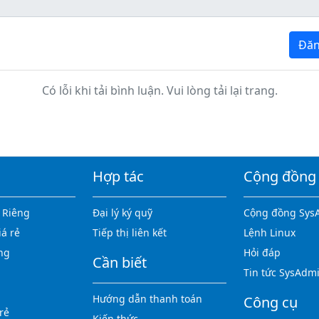
Đăn
Có lỗi khi tải bình luận. Vui lòng tải lại trang.
Hợp tác
Cộng đồng
 Riêng
Đại lý ký quỹ
Cộng đồng Sys
iá rẻ
Tiếp thị liên kết
Lệnh Linux
ng
Hỏi đáp
Cần biết
Tin tức SysAdm
Hướng dẫn thanh toán
Công cụ
rẻ
Kiến thức