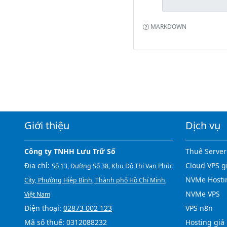
MARKDOWN
Giới thiệu
Dịch vụ
Công ty TNHH Lưu Trữ Số
Thuê Server
Địa chỉ:
Cloud VPS g
Số 13, Đường Số 38, Khu Đô Thị Vạn Phúc
NVMe Hosti
City, Phường Hiệp Bình, Thành phố Hồ Chí Minh,
NVMe VPS
Việt Nam
Điện thoại:
02873 002 123
VPS n8n
Mã số thuế: 0312088232
Hosting giá 