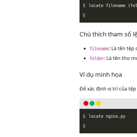
_
Chú thích tham số 
: Là tên tệp 
filename
: Là tên thư mụ
folder
Ví dụ minh họa
Để xác định vị trí của tệ
_