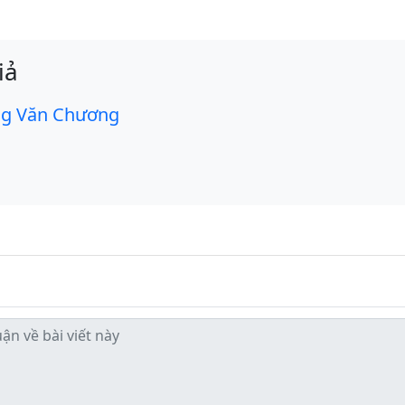
iả
g Văn Chương