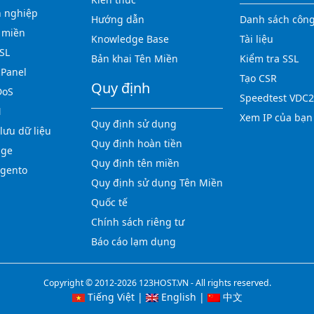
h nghiệp
Hướng dẫn
Danh sách công
 miền
Knowledge Base
Tài liệu
SL
Bản khai Tên Miền
Kiểm tra SSL
cPanel
Tạo CSR
Quy định
DoS
Speedtest VDC2
N
Xem IP của bạn
Quy định sử dụng
lưu dữ liệu
Quy định hoàn tiền
age
Quy định tên miền
agento
Quy định sử dụng Tên Miền
Quốc tế
Chính sách riêng tư
Báo cáo lạm dụng
Copyright © 2012-2026 123HOST.VN - All rights reserved.
Tiếng Việt
|
English
|
中文