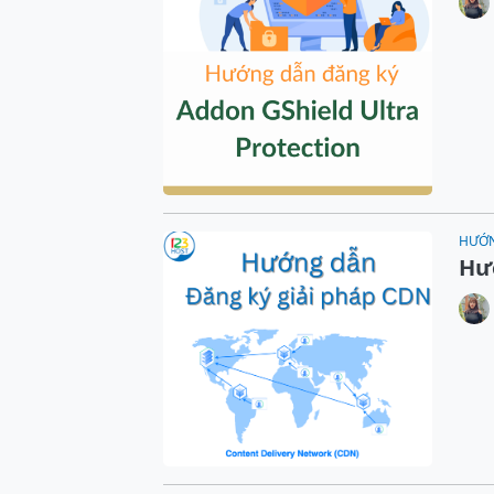
HƯỚ
Hư