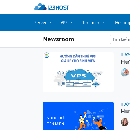
Server
VPS
Tên miền
Hostin
Newsroom
HƯỚ
Hướ
HƯỚ
Hư