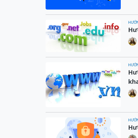
HƯỚ
Hướ
HƯỚ
Hư
kh
HƯỚ
Hướ