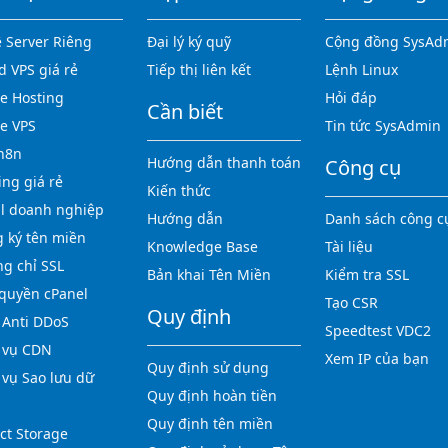
 Server Riêng
Đại lý ký quỹ
Cộng đồng SysAd
d VPS giá rẻ
Tiếp thị liên kết
Lệnh Linux
 Hosting
Hỏi đáp
Cần biết
e VPS
Tin tức SysAdmin
n8n
Hướng dẫn thanh toán
Công cụ
ing giá rẻ
Kiến thức
l doanh nghiệp
Hướng dẫn
Danh sách công c
 ký tên miền
Knowledge Base
Tài liệu
g chỉ SSL
Bản khai Tên Miền
Kiểm tra SSL
quyền cPanel
Tạo CSR
Quy định
Anti DDoS
Speedtest VDC2
 vụ CDN
Xem IP của bạn
Quy định sử dụng
 vụ Sao lưu dữ
Quy định hoàn tiền
Quy định tên miền
ct Storage