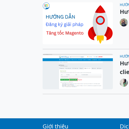
HƯỚ
Hư
HƯỚ
Hư
cli
Giới thiệu
Dịc