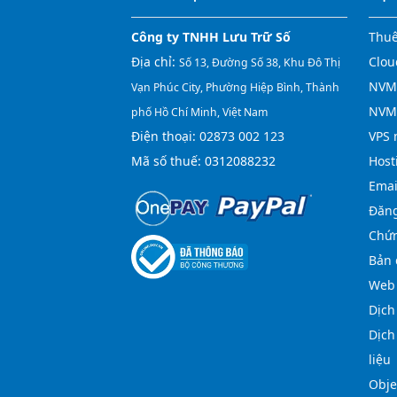
Công ty TNHH Lưu Trữ Số
Thuê
Địa chỉ:
Clou
Số 13, Đường Số 38, Khu Đô Thị
NVMe
Vạn Phúc City, Phường Hiệp Bình, Thành
NVM
phố Hồ Chí Minh, Việt Nam
Điện thoại:
02873 002 123
VPS 
Mã số thuế: 0312088232
Host
Emai
Đăng
Chứn
Bản 
Web 
Dịch
Dịch
liệu
Obje