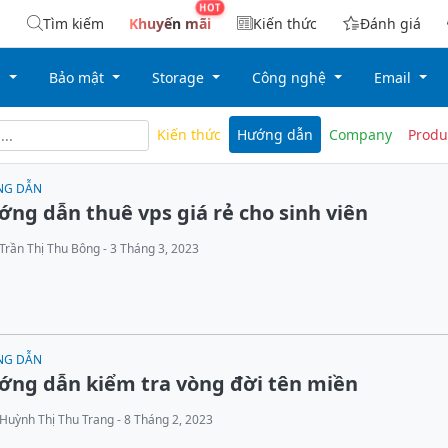
Tìm kiếm
Khuyến mãi
Kiến thức
Đánh giá
g
Bảo mật
Storage
Công nghệ
Email
Kiến thức
Hướng dẫn
Company
Produ
NG DẪN
ng dẫn thuê vps giá rẻ cho sinh viên
Trần Thị Thu Bông - 3 Tháng 3, 2023
NG DẪN
ớng dẫn kiểm tra vòng đời tên miền
Huỳnh Thị Thu Trang - 8 Tháng 2, 2023