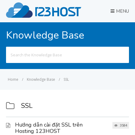
MENU
Knowledge Base
Search
for:
Home
/
Knowledge Base
/
SSL
SSL
Hướng dẫn cài đặt SSL trên
3584
Hosting 123HOST