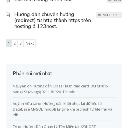
Hướng dẫn chuyển hướng
5411
1
(redirect) từ http thành https trên
hosting ở 123host.
1
2
3
Next
Phản hồi mới nhất
Nguyen
on
Hướng dẫn Cross Flash raid card IBM M1015
sang LSI (Avago) 9211-8i P20 IT mode
huỳnh hữu tài
on
Hướng dẫn khôi phục lại dữ liệu từ
Database MySQL InnoDB Engine khi bị crash từ file frm và
idb
Tri
on
Hướng Dẫn Quản Lý Tên Miền tại 123HOST