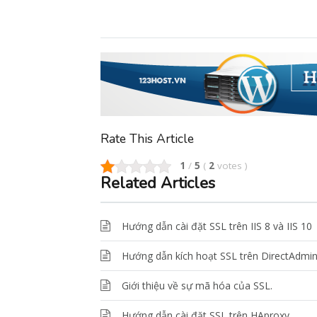
Rate This Article
1
/
5
(
2
votes
)
Related Articles
Hướng dẫn cài đặt SSL trên IIS 8 và IIS 10
Hướng dẫn kích hoạt SSL trên DirectAdmi
Giới thiệu về sự mã hóa của SSL.
Hướng dẫn cài đặt SSL trên HAproxy.