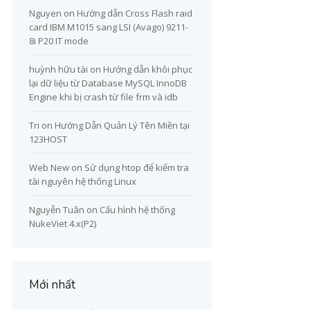
Nguyen
on
Hướng dẫn Cross Flash raid
card IBM M1015 sang LSI (Avago) 9211-
8i P20 IT mode
huỳnh hữu tài
on
Hướng dẫn khôi phục
lại dữ liệu từ Database MySQL InnoDB
Engine khi bị crash từ file frm và idb
Tri
on
Hướng Dẫn Quản Lý Tên Miền tại
123HOST
Web New
on
Sử dụng htop để kiểm tra
tài nguyên hệ thống Linux
Nguyễn Tuân
on
Cấu hình hệ thống
NukeViet 4.x(P2)
Mới nhất