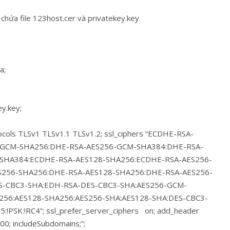
chứa file 123host.cer và privatekey.key
a;
ey.key;
ocols TLSv1 TLSv1.1 TLSv1.2; ssl_ciphers “ECDHE-RSA-
-GCM-SHA256:DHE-RSA-AES256-GCM-SHA384:DHE-RSA-
SHA384:ECDHE-RSA-AES128-SHA256:ECDHE-RSA-AES256-
S256-SHA256:DHE-RSA-AES128-SHA256:DHE-RSA-AES256-
S-CBC3-SHA:EDH-RSA-DES-CBC3-SHA:AES256-GCM-
56:AES128-SHA256:AES256-SHA:AES128-SHA:DES-CBC3-
!PSK:!RC4”; ssl_prefer_server_ciphers on; add_header
0; includeSubdomains;”;