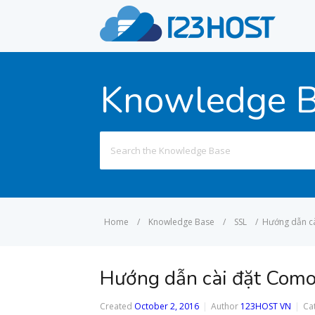
Knowledge 
Search
for:
Home
/
Knowledge Base
/
SSL
/
Hướng dẫn cà
Hướng dẫn cài đặt Como
Created
October 2, 2016
Author
123HOST VN
Ca