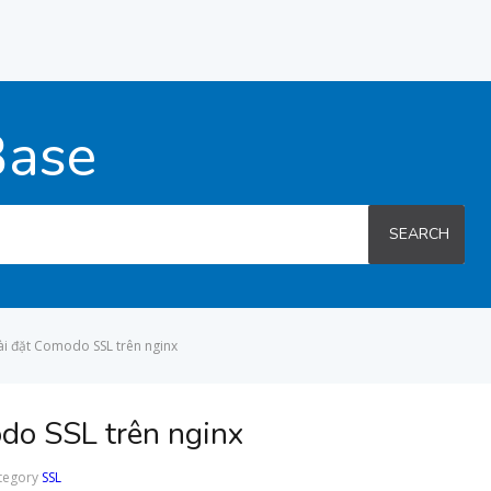
Base
SEARCH
i đặt Comodo SSL trên nginx
do SSL trên nginx
tegory
SSL