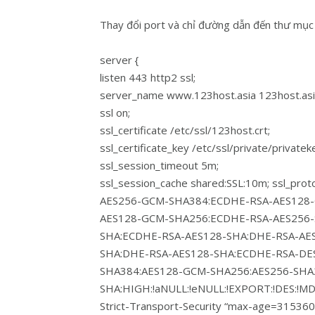
Thay đổi port và chỉ đường dẫn đến thư mục 
server {
listen 443 http2 ssl;
server_name www.123host.asia 123host.asi
ssl on;
ssl_certificate /etc/ssl/123host.crt;
ssl_certificate_key /etc/ssl/private/privatek
ssl_session_timeout 5m;
ssl_session_cache shared:SSL:10m; ssl_prot
AES256-GCM-SHA384:ECDHE-RSA-AES128
AES128-GCM-SHA256:ECDHE-RSA-AES256-
SHA:ECDHE-RSA-AES128-SHA:DHE-RSA-AE
SHA:DHE-RSA-AES128-SHA:ECDHE-RSA-DE
SHA384:AES128-GCM-SHA256:AES256-SHA2
SHA:HIGH:!aNULL:!eNULL:!EXPORT:!DES:!MD5:
Strict-Transport-Security “max-age=3153600