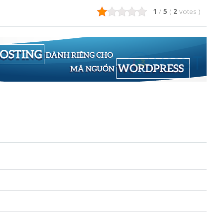
1
/
5
(
2
votes
)
n