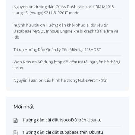
Nguyen
on
Hướng dẫn Cross Flash raid card IBM M1015
sang LSI (Avago) 9211-8i P20 IT mode
huỳnh hữu tài
on
Hướng dẫn khôi phục lại dữ liệu từ
Database MySQL InnoDB Engine khi bị crash từ file frm và
idb
Tri
on
Hướng Dẫn Quản Lý Tên Miền tại 123HOST
Web New
on
Sử dụng htop để kiểm tra tài nguyên hệ thống
Linux
Nguyễn Tuân
on
Cấu hình hệ thống NukeViet 4.x(P2)
Mới nhất
Hướng dẫn cài đặt NocoDB trên Ubuntu
Hướng dẫn cài đặt supabase trên Ubuntu