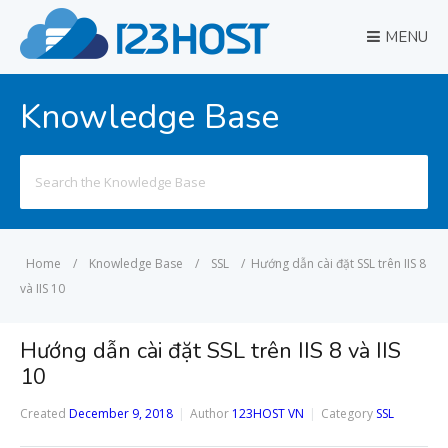
MENU
Knowledge Base
Search
for:
Home
/
Knowledge Base
/
SSL
/
Hướng dẫn cài đặt SSL trên IIS 8
và IIS 10
Hướng dẫn cài đặt SSL trên IIS 8 và IIS
10
Created
December 9, 2018
Author
123HOST VN
Category
SSL