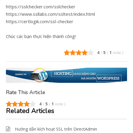
https://sslchecker.com/sslchecker
https://www.ssllabs.com/ssltest/index.html
https://certlogik.com/ssl-checker
Chúc các bạn thực hiện thành công!
4
/
5
(
1
vote
)
Rate This Article
4
/
5
(
1
vote
)
Related Articles
Hướng dẫn kích hoạt SSL trên DirectAdmin