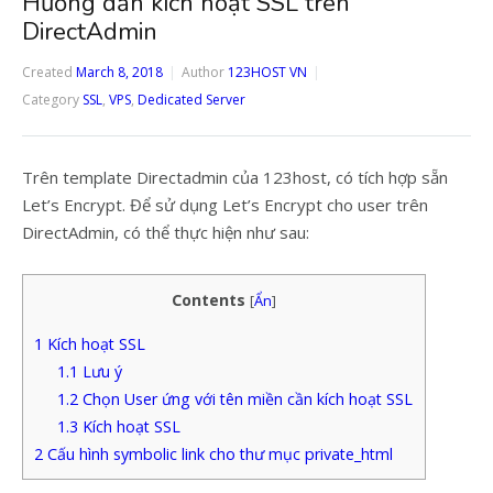
Hướng dẫn kích hoạt SSL trên
DirectAdmin
Created
March 8, 2018
Author
123HOST VN
Category
SSL
,
VPS
,
Dedicated Server
Trên template Directadmin của 123host, có tích hợp sẵn
Let’s Encrypt. Để sử dụng Let’s Encrypt cho user trên
DirectAdmin, có thể thực hiện như sau:
Contents
[
Ẩn
]
1
Kích hoạt SSL
1.1
Lưu ý
1.2
Chọn User ứng với tên miền cần kích hoạt SSL
1.3
Kích hoạt SSL
2
Cấu hình symbolic link cho thư mục private_html