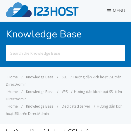
MENU
Knowledge Base
Search
for:
Home
/
Knowledge Base
/
SSL
/
Hướng dẫn kích hoạt SSL trên
DirectAdmin
Home
/
Knowledge Base
/
VPS
/
Hướng dẫn kích hoạt SSL trên
DirectAdmin
Home
/
Knowledge Base
/
Dedicated Server
/
Hướng dẫn kích
hoạt SSL trên DirectAdmin