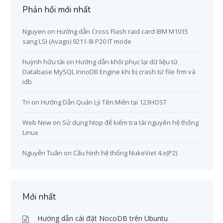
Phản hồi mới nhất
Nguyen
on
Hướng dẫn Cross Flash raid card IBM M1015
sang LSI (Avago) 9211-8i P20 IT mode
huỳnh hữu tài
on
Hướng dẫn khôi phục lại dữ liệu từ
Database MySQL InnoDB Engine khi bị crash từ file frm và
idb
Tri
on
Hướng Dẫn Quản Lý Tên Miền tại 123HOST
Web New
on
Sử dụng htop để kiểm tra tài nguyên hệ thống
Linux
Nguyễn Tuân
on
Cấu hình hệ thống NukeViet 4.x(P2)
Mới nhất
Hướng dẫn cài đặt NocoDB trên Ubuntu