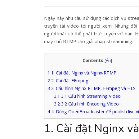
Ngày này nhu cầu sử dụng các dịch vụ strea
truyền tải video tới người xem. Nhưng đô
người khác có thể phát trực tuyến với bạn. H
máy chủ RTMP cho giải pháp streamming.
Contents
[
Ẩn
]
1
1. Cài đặt Nginx và Nginx-RTMP
2
2. Cài đặt FFmpeg
3
3. Cấu hình Nginx-RTMP, FFmpeg và HLS
3.1
3.1 Cấu hình Streaming Video
3.2
3.2 Cấu hình Encoding Video
4
4. Dùng OpenBroadcaster để publish live v
1. Cài đặt Nginx 