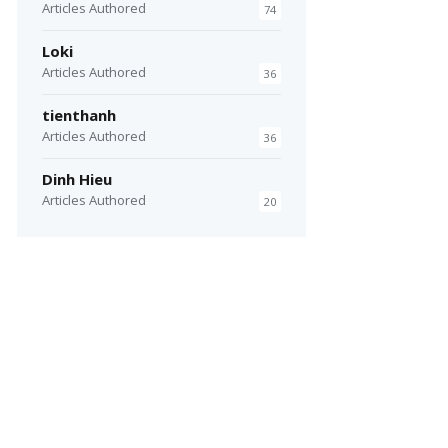
Articles Authored
74
Loki
Articles Authored
36
-O /etc/init.d/nginx

tienthanh
Articles Authored
36
Dinh Hieu
Articles Authored
20