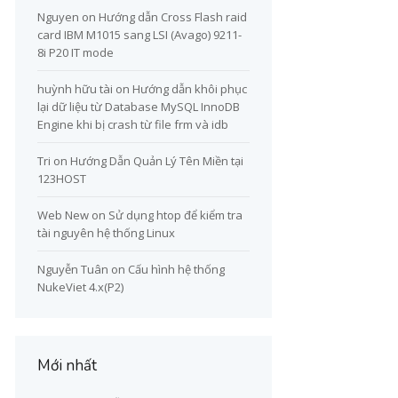
Nguyen
on
Hướng dẫn Cross Flash raid
card IBM M1015 sang LSI (Avago) 9211-
8i P20 IT mode
huỳnh hữu tài
on
Hướng dẫn khôi phục
lại dữ liệu từ Database MySQL InnoDB
Engine khi bị crash từ file frm và idb
Tri
on
Hướng Dẫn Quản Lý Tên Miền tại
123HOST
Web New
on
Sử dụng htop để kiểm tra
tài nguyên hệ thống Linux
Nguyễn Tuân
on
Cấu hình hệ thống
NukeViet 4.x(P2)
Mới nhất