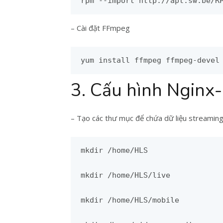
rpm --import http://apt.sw.be/R
– Cài đặt FFmpeg
yum install ffmpeg ffmpeg-devel
3. Cấu hình Ngin
– Tạo các thư mục để chứa dữ liệu streaming
mkdir /home/HLS

mkdir /home/HLS/live            
mkdir /home/HLS/mobile          