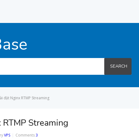
Base
SEARCH
ài đặt Nginx RTMP Streaming
x RTMP Streaming
ry
VPS
Comments
3