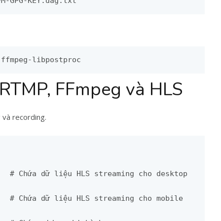
PM-GPG-KEY.dag.txt
 ffmpeg-libpostproc
x-RTMP, FFmpeg và HLS
 và recording.
  # Chứa dữ liệu HLS streaming cho desktop

  # Chứa dữ liệu HLS streaming cho mobile
