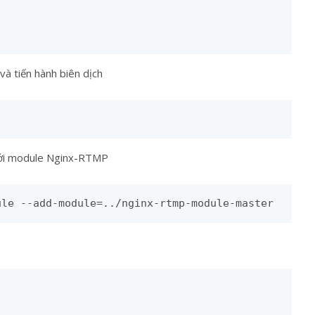
à tiến hành biên dịch
 với module Nginx-RTMP
ule --add-module=../nginx-rtmp-module-master