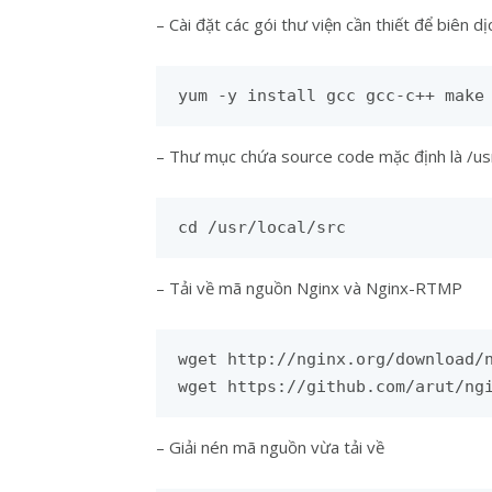
– Cài đặt các gói thư viện cần thiết để biên
yum -y install gcc gcc-c++ make
– Thư mục chứa source code mặc định là /usr
cd /usr/local/src
– Tải về mã nguồn Nginx và Nginx-RTMP
wget http://nginx.org/download/n
wget https://github.com/arut/ng
– Giải nén mã nguồn vừa tải về