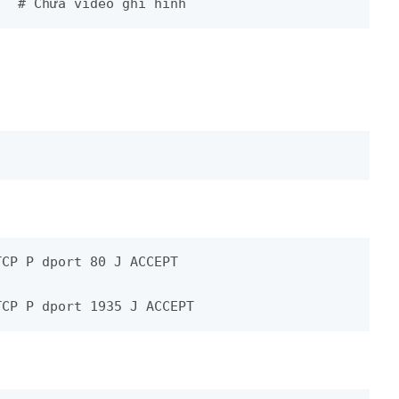
   # Chứa video ghi hình
CP P dport 80 J ACCEPT

TCP P dport 1935 J ACCEPT