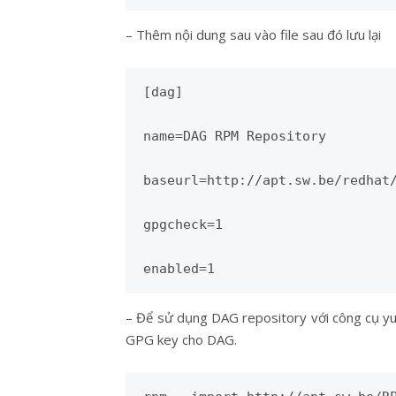
– Thêm nội dung sau vào file sau đó lưu lại
[dag]

name=DAG RPM Repository

baseurl=http://apt.sw.be/redhat/
gpgcheck=1

enabled=1
– Để sử dụng DAG repository với công cụ y
GPG key cho DAG.