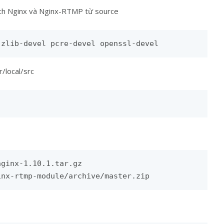
 dịch Nginx và Nginx-RTMP từ source
 zlib-devel pcre-devel openssl-devel
/local/src
ginx-1.10.1.tar.gz

inx-rtmp-module/archive/master.zip