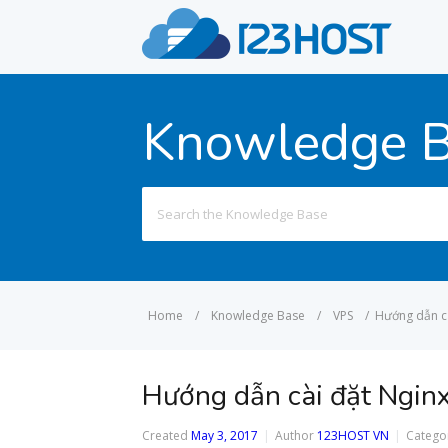
Knowledge 
Search
for:
Home
/
Knowledge Base
/
VPS
/
Hướng dẫn c
Hướng dẫn cài đặt Ngin
Created
May 3, 2017
Author
123HOST VN
Catego