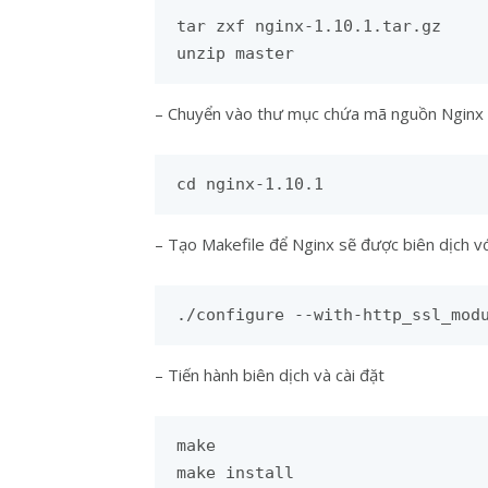
tar zxf nginx-1.10.1.tar.gz

unzip master
– Chuyển vào thư mục chứa mã nguồn Nginx v
cd nginx-1.10.1
– Tạo Makefile để Nginx sẽ được biên dịch
./configure --with-http_ssl_mod
– Tiến hành biên dịch và cài đặt
make

make install