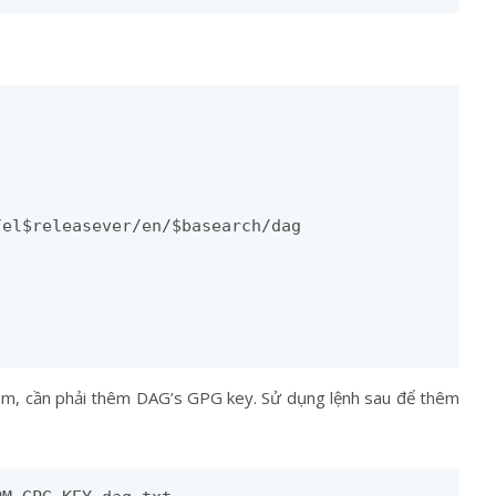
el$releasever/en/$basearch/dag

um, cần phải thêm DAG’s GPG key. Sử dụng lệnh sau để thêm