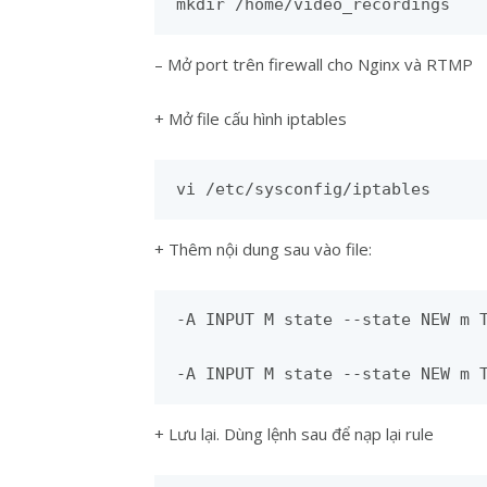
mkdir /home/video_recordings   
– Mở port trên firewall cho Nginx và RTMP
+ Mở file cấu hình iptables
vi /etc/sysconfig/iptables
+ Thêm nội dung sau vào file:
-A INPUT M state --state NEW m T
-A INPUT M state --state NEW m 
+ Lưu lại. Dùng lệnh sau để nạp lại rule