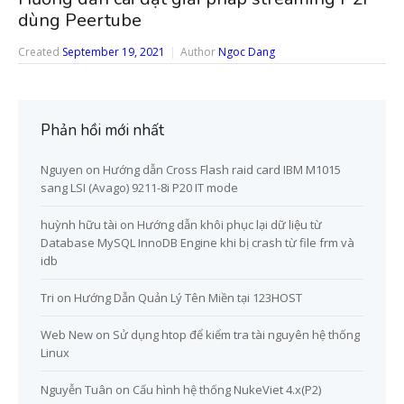
dùng Peertube
Created
September 19, 2021
Author
Ngoc Dang
Phản hồi mới nhất
Nguyen
on
Hướng dẫn Cross Flash raid card IBM M1015
sang LSI (Avago) 9211-8i P20 IT mode
huỳnh hữu tài
on
Hướng dẫn khôi phục lại dữ liệu từ
Database MySQL InnoDB Engine khi bị crash từ file frm và
idb
Tri
on
Hướng Dẫn Quản Lý Tên Miền tại 123HOST
Web New
on
Sử dụng htop để kiểm tra tài nguyên hệ thống
Linux
Nguyễn Tuân
on
Cấu hình hệ thống NukeViet 4.x(P2)