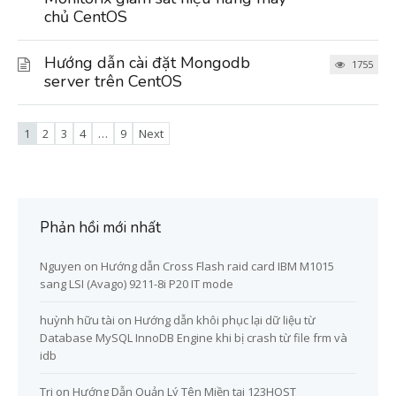
chủ CentOS
Hướng dẫn cài đặt Mongodb
1755
server trên CentOS
1
2
3
4
…
9
Next
Phản hồi mới nhất
Nguyen
on
Hướng dẫn Cross Flash raid card IBM M1015
sang LSI (Avago) 9211-8i P20 IT mode
huỳnh hữu tài
on
Hướng dẫn khôi phục lại dữ liệu từ
Database MySQL InnoDB Engine khi bị crash từ file frm và
idb
Tri
on
Hướng Dẫn Quản Lý Tên Miền tại 123HOST