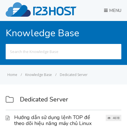
MENU
Knowledge Base
Search
for:
Home
/
Knowledge Base
/
Dedicated Server
Dedicated Server
Hướng dẫn sử dụng lệnh TOP để
4618
theo dõi hiệu năng máy chủ Linux