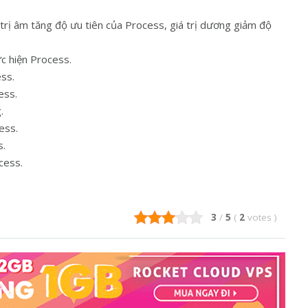
giá trị âm tăng độ ưu tiên của Process, giá trị dương giảm độ
c hiện Process.
ss.
ess.
.
ess.
s.
cess.
3
/
5
(
2
votes
)