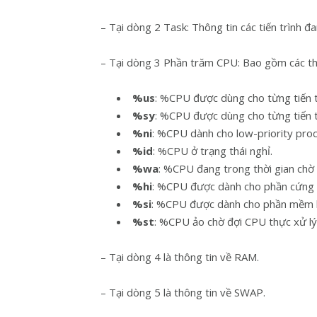
– Tại dòng 2 Task: Thông tin các tiến trình đ
– Tại dòng 3 Phần trăm CPU: Bao gồm các th
%us
: %CPU được dùng cho từng tiến t
%sy
: %CPU được dùng cho từng tiến t
%ni
: %CPU dành cho low-priority pro
%id
: %CPU ở trạng thái nghỉ.
%wa
: %CPU đang trong thời gian chờ 
%hi
: %CPU được dành cho phần cứng k
%si
: %CPU được dành cho phần mềm kh
%st
: %CPU ảo chờ đợi CPU thực xử lý
– Tại dòng 4 là thông tin về RAM.
– Tại dòng 5 là thông tin về SWAP.