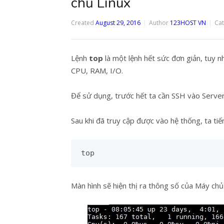
chủ Linux
Created
August 29, 2016
Author
123HOST VN
Ca
Lệnh
top
là một lệnh hết sức đơn giản, tuy nh
CPU, RAM, I/O.
Để sử dụng, trước hết ta cần SSH vào Serve
Sau khi đã truy cập được vào hệ thống, ta tiế
top
Màn hình sẽ hiện thị ra thông số của Máy chủ 