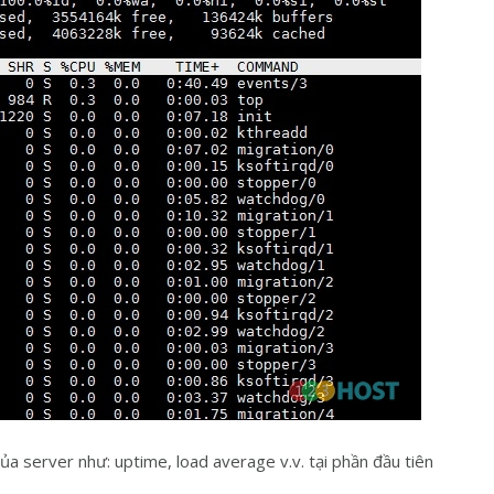
 của server như: uptime, load average v.v. tại phần đầu tiên