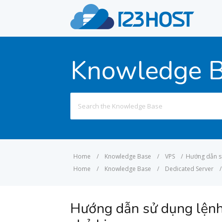
Knowledge 
Search
for:
Home
/
Knowledge Base
/
VPS
/
Hướng dẫn sử
Home
/
Knowledge Base
/
Dedicated Server
/
Hướng dẫn sử dụng lệnh