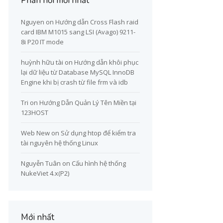
Phản hồi mới nhất
Nguyen
on
Hướng dẫn Cross Flash raid
card IBM M1015 sang LSI (Avago) 9211-
8i P20 IT mode
huỳnh hữu tài
on
Hướng dẫn khôi phục
lại dữ liệu từ Database MySQL InnoDB
Engine khi bị crash từ file frm và idb
Tri
on
Hướng Dẫn Quản Lý Tên Miền tại
123HOST
Web New
on
Sử dụng htop để kiểm tra
tài nguyên hệ thống Linux
Nguyễn Tuân
on
Cấu hình hệ thống
NukeViet 4.x(P2)
Mới nhất