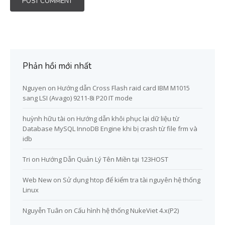
Phản hồi mới nhất
Nguyen
on
Hướng dẫn Cross Flash raid card IBM M1015
sang LSI (Avago) 9211-8i P20 IT mode
huỳnh hữu tài
on
Hướng dẫn khôi phục lại dữ liệu từ
Database MySQL InnoDB Engine khi bị crash từ file frm và
idb
Tri
on
Hướng Dẫn Quản Lý Tên Miền tại 123HOST
Web New
on
Sử dụng htop để kiểm tra tài nguyên hệ thống
Linux
Nguyễn Tuân
on
Cấu hình hệ thống NukeViet 4.x(P2)