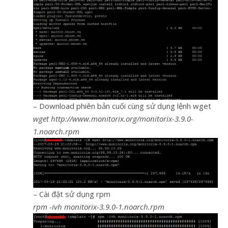
– Download phiên bản cuối cùng sử dụng lệnh wget
wget http://www.monitorix.org/monitorix-3.9.0-
1.noarch.rpm
– Cài đặt sử dụng rpm
rpm -ivh monitorix-3.9.0-1.noarch.rpm