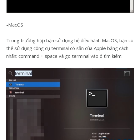
-MacOS
Trong trường hợp bạn sử dụng hệ điều hành MacOS, bạn có
thể sử dụng công cụ terminal có sẵn của Apple bằng cách
nhấn: command + space và gõ terminal vào ô tìm kiếm: