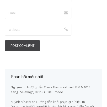
Phản hồi mới nhất
Nguyen
on
Hướng dẫn Cross Flash raid card IBM M1015
sang LSI (Avago) 9211-8i P20 IT mode
huỳnh hữu tài
on
Hướng dẫn khôi phục lại dữ liệu từ
Database MySQL InnoDB Engine khi bị crash từ file frm và