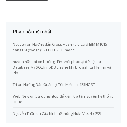
Phản hồi mới nhất
Nguyen
on
Hướng dẫn Cross Flash raid card IBM M1015
sang LSI (Avago) 9211-8i P20 IT mode
huỳnh hữu tài
on
Hướng dẫn khôi phục lại dữ liệu từ
Database MySQL InnoDB Engine khi bị crash từ file frm và
idb
Tri
on
Hướng Dẫn Quản Lý Tên Miền tại 123HOST
Web New
on
Sử dụng htop để kiểm tra tài nguyên hệ thống
Linux
Nguyễn Tuân
on
Cấu hình hệ thống NukeViet 4.x(P2)