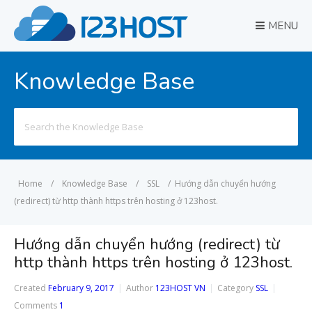
MENU
Knowledge Base
Search
for:
Home
/
Knowledge Base
/
SSL
/
Hướng dẫn chuyển hướng
(redirect) từ http thành https trên hosting ở 123host.
Hướng dẫn chuyển hướng (redirect) từ
http thành https trên hosting ở 123host.
Created
February 9, 2017
Author
123HOST VN
Category
SSL
Comments
1