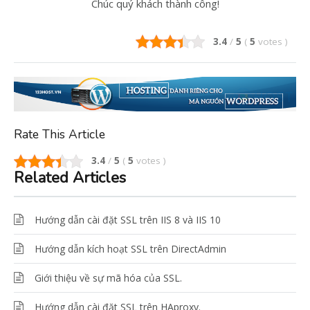
Chúc quý khách thành công!
3.4
/
5
(
5
votes
)
Rate This Article
3.4
/
5
(
5
votes
)
Related Articles
Hướng dẫn cài đặt SSL trên IIS 8 và IIS 10
Hướng dẫn kích hoạt SSL trên DirectAdmin
Giới thiệu về sự mã hóa của SSL.
Hướng dẫn cài đặt SSL trên HAproxy.