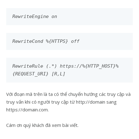
RewriteEngine on
RewriteCond %{HTTPS} off
RewriteRule (.*) https://%{HTTP_HOST}%
{REQUEST_URI} [R,L]
Với đoạn mã trên là ta có thể chuyển hướng các truy cập và
truy vấn khi có người truy cập từ http://domain sang
https://domain.com.
Cám ơn quý khách đã xem bài viết.