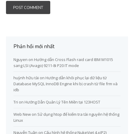
Phản hồi mới nhất
Nguyen
on
Hướng dẫn Cross Flash raid card IBM M1015
sang LSI (Avago) 9211-8i P20 IT mode
huỳnh hữu tài
on
Hướng dẫn khôi phục lại dữ liệu từ
Database MySQL InnoDB Engine khi bị crash từ file frm và
idb
Tri
on
Hướng Dẫn Quản Lý Tên Miền tại 123HOST
Web New
on
Sử dụng htop để kiểm tra tài nguyên hệ thống
Linux
Nguyễn Tuân
on
Cấu hình hệ thống NukeViet 4.x(P2)