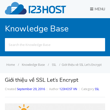
MENU
Knowledge Base
Search
for:
Home
/
Knowledge Base
/
SSL
/
Giới thiệu về SSL Let’s Encrypt
Giới thiệu về SSL Let’s Encrypt
Created
September 29, 2016
Author
123HOST VN
Category
SSL