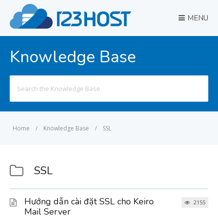
MENU
Knowledge Base
Search
for:
Home
/
Knowledge Base
/
SSL
SSL
Hướng dẫn cài đặt SSL cho Keiro
2155
Mail Server