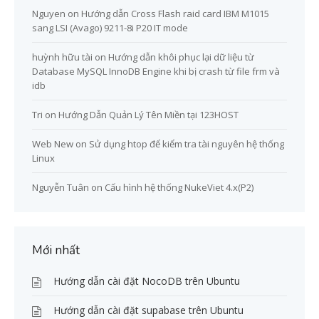
Nguyen
on
Hướng dẫn Cross Flash raid card IBM M1015
sang LSI (Avago) 9211-8i P20 IT mode
huỳnh hữu tài
on
Hướng dẫn khôi phục lại dữ liệu từ
Database MySQL InnoDB Engine khi bị crash từ file frm và
idb
Tri
on
Hướng Dẫn Quản Lý Tên Miền tại 123HOST
Web New
on
Sử dụng htop để kiểm tra tài nguyên hệ thống
Linux
Nguyễn Tuân
on
Cấu hình hệ thống NukeViet 4.x(P2)
Mới nhất
Hướng dẫn cài đặt NocoDB trên Ubuntu
Hướng dẫn cài đặt supabase trên Ubuntu