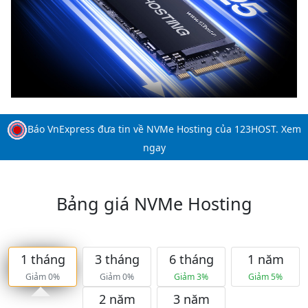
Báo VnExpress đưa tin về NVMe Hosting của 123HOST. Xem
ngay
Bảng giá NVMe Hosting
1 tháng
3 tháng
6 tháng
1 năm
Giảm 0%
Giảm 0%
Giảm 3%
Giảm 5%
2 năm
3 năm