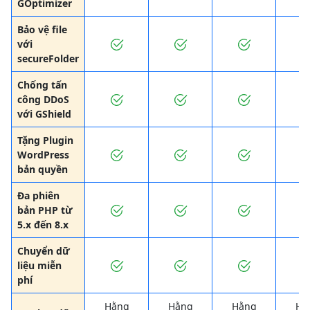
GOptimizer
Bảo vệ file
với
secureFolder
Chống tấn
công DDoS
với GShield
Tặng Plugin
WordPress
bản quyền
Đa phiên
bản PHP từ
5.x đến 8.x
Chuyển dữ
liệu miễn
phí
Hằng
Hằng
Hằng
Hằ