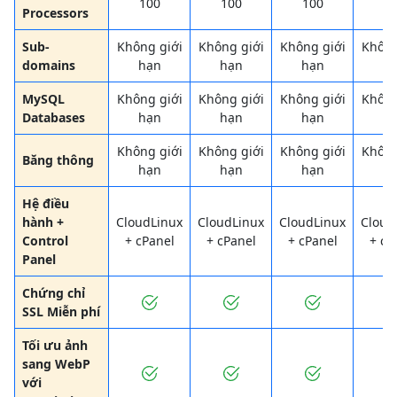
100
100
100
1
Processors
Sub-
Không giới
Không giới
Không giới
Không
domains
hạn
hạn
hạn
h
MySQL
Không giới
Không giới
Không giới
Không
Databases
hạn
hạn
hạn
h
Không giới
Không giới
Không giới
Không
Băng thông
hạn
hạn
hạn
h
Hệ điều
hành +
CloudLinux
CloudLinux
CloudLinux
Cloud
Control
+ cPanel
+ cPanel
+ cPanel
+ cP
Panel
Chứng chỉ
SSL Miễn phí
Tối ưu ảnh
sang WebP
với