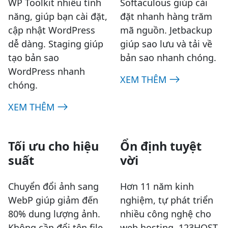
WP Toolkit nhiều tính
Softaculous giúp cài
năng, giúp bạn cài đặt,
đặt nhanh hàng trăm
cập nhật WordPress
mã nguồn. Jetbackup
dễ dàng. Staging giúp
giúp sao lưu và tải về
tạo bản sao
bản sao nhanh chóng.
WordPress nhanh
XEM THÊM
chóng.
XEM THÊM
Tối ưu cho hiệu
Ổn định tuyệt
suất
vời
Chuyển đổi ảnh sang
Hơn 11 năm kinh
WebP giúp giảm đến
nghiệm, tự phát triển
80% dung lượng ảnh.
nhiều công nghệ cho
Không cần đổi tên file
web hosting, 123HOST