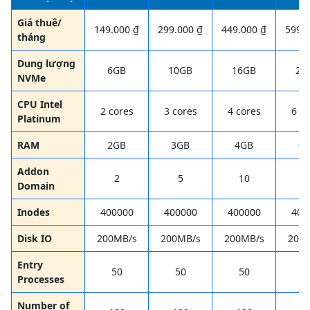
Giá thuê/
149.000 ₫
299.000 ₫
449.000 ₫
599.
tháng
Dung lượng
6GB
10GB
16GB
20
NVMe
CPU Intel
2 cores
3 cores
4 cores
6 co
Platinum
RAM
2GB
3GB
4GB
6
Addon
2
5
10
1
Domain
Inodes
400000
400000
400000
400
Disk IO
200MB/s
200MB/s
200MB/s
200
Entry
50
50
50
5
Processes
Number of