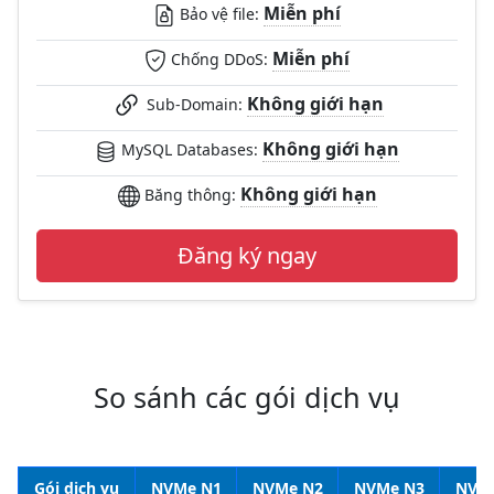
Miễn phí
Bảo vệ file:
Miễn phí
Chống DDoS:
Không giới hạn
Sub-Domain:
Không giới hạn
MySQL Databases:
Không giới hạn
Băng thông:
Đăng ký ngay
So sánh các gói dịch vụ
Gói dịch vụ
NVMe N1
NVMe N2
NVMe N3
NVM