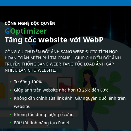
CÔNG NGHỆ ĐỘC QUYỀN
G
Optimizer
Tăng tốc website với WebP
CÔNG CỤ CHUYỂN ĐỔI ẢNH SANG WEBP ĐƯỢC TÍCH HỢP
HOÀN TOÀN MIỄN PHÍ TẠI CPANEL. GIÚP CHUYỂN ĐỔI ẢNH
TRUYỀN THỐNG SANG WEBP, TĂNG TỐC LOAD ẢNH GẤP
NHIỀU LẦN CHO WEBSITE.
Tự động 100%
Giúp ảnh trên website nhẹ hơn từ 26% đến 80%
Không cần chỉnh sửa link ảnh. Giữ nguyên đuôi ảnh trên
website.
Không tốn dung lượng ổ cứng
Bật/ tắt tính năng tại cPanel