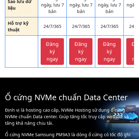
Sao lưu dữ
ngày, lưu 7
ngày, lưu 7
ngày, lưu 7
ngày, 
liệu
bản
bản
bản
b
Hỗ trợ kỹ
24/7/365
24/7/365
24/7/365
24/7
thuật
Đăng
Đăng
Đăng
Đă
ký
ký
ký
k
ngay
ngay
ngay
ng
Ổ cứng NVMe chuẩn Data Center
Định vị là hosting cao cấp, NVMe Hosting sử dụng ổ cứng
NVMe chuẩn Data center. Giúp tăng tốc truy cập website và
tăng khả năng chịu tải.
Ổ cứng NVMe Samsung PM9A3 là dòng ổ cứng có tốc độ ghi