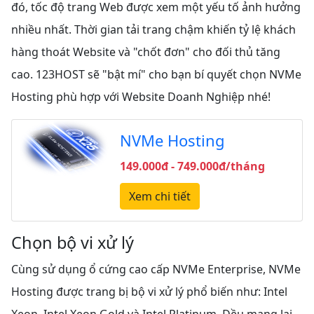
đó, tốc độ trang Web được xem một yếu tố ảnh hưởng
nhiều nhất. Thời gian tải trang chậm khiến tỷ lệ khách
hàng thoát Website và "chốt đơn" cho đối thủ tăng
cao. 123HOST sẽ "bật mí" cho bạn bí quyết chọn NVMe
Hosting phù hợp với Website Doanh Nghiệp nhé!
NVMe Hosting
149.000đ - 749.000đ/tháng
Xem chi tiết
Chọn bộ vi xử lý
Cùng sử dụng ổ cứng cao cấp NVMe Enterprise, NVMe
Hosting được trang bị bộ vi xử lý phổ biến như: Intel
Xeon, Intel Xeon Gold và Intel Platinum. Đều mang lại