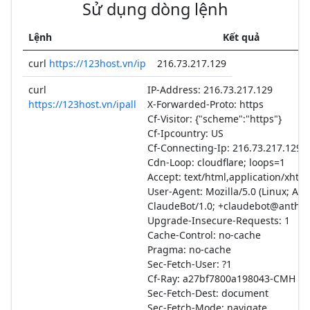
Sử dụng dòng lệnh
Lệnh
Kết quả
curl
https://123host.vn/ip
216.73.217.129
curl
IP-Address: 216.73.217.129
https://123host.vn/ipall
X-Forwarded-Proto: https
Cf-Visitor: {"scheme":"https"}
Cf-Ipcountry: US
Cf-Connecting-Ip: 216.73.217.129
Cdn-Loop: cloudflare; loops=1
Accept: text/html,application/xht
User-Agent: Mozilla/5.0 (Linux; An
ClaudeBot/1.0;
+claudebot@anthro
Upgrade-Insecure-Requests: 1
Cache-Control: no-cache
Pragma: no-cache
Sec-Fetch-User: ?1
Cf-Ray: a27bf7800a198043-CMH
Sec-Fetch-Dest: document
Sec-Fetch-Mode: navigate