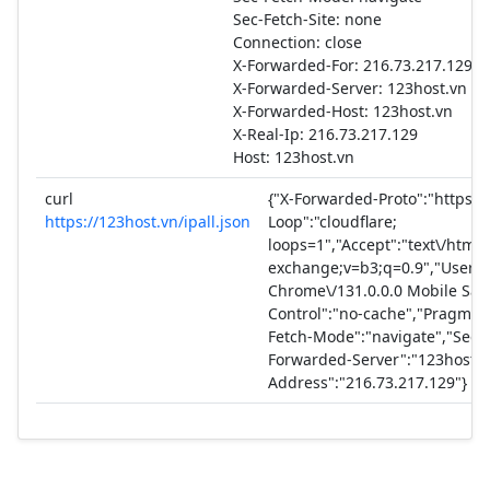
Sec-Fetch-Site: none
Connection: close
X-Forwarded-For: 216.73.217.129, 
X-Forwarded-Server: 123host.vn
X-Forwarded-Host: 123host.vn
X-Real-Ip: 216.73.217.129
Host: 123host.vn
curl
{"X-Forwarded-Proto":"https","
https://123host.vn/ipall.json
Loop":"cloudflare;
loops=1","Accept":"text\/html
exchange;v=b3;q=0.9","User-Ag
Chrome\/131.0.0.0 Mobile Safa
Control":"no-cache","Pragma"
Fetch-Mode":"navigate","Sec-F
Forwarded-Server":"123host.vn
Address":"216.73.217.129"}