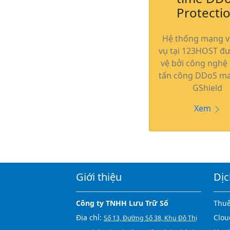
Protecti
Hệ thống mạng v
vụ tại 123HOST đ
vệ bởi công nghệ
tấn công DDoS ma
GShield
Xem
Giới thiệu
Dịc
Công ty TNHH Lưu Trữ Số
Thuê
Địa chỉ:
Clou
Số 13, Đường Số 38, Khu Đô Thị