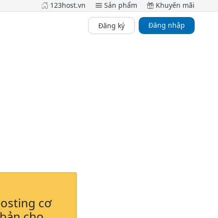
123host.vn
Sản phẩm
Khuyến mãi
Đăng nhập
Đăng ký
osting cơ
bản cho