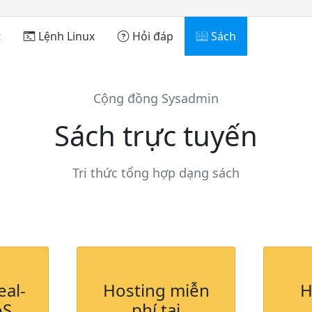
t
Lệnh Linux
Hỏi đáp
Sách
Cộng đồng Sysadmin
Sách trực tuyến
Tri thức tổng hợp dạng sách
eal-
Hosting miễn
H
oS
phí tại