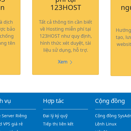
on
123HOST
ng
à dịch
Tất cả thông tin cần biết
ược bảo
về Hosting miễn phí tại
Hướng 
 chống
123HOST như quy định,
tạo, lư
ng tên
hình thức xét duyệt, tài
websit
liệu sử dụng, hỗ trợ.
Xem
h vụ
Hợp tác
Cộng đồng
 Server Riêng
Đại lý ký quỹ
Cộng đồng SysAd
d VPS giá rẻ
Tiếp thị liên kết
Lệnh Linux