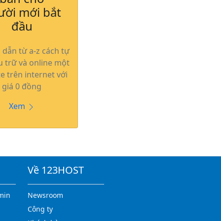
ười mới bắt
đầu
dẫn từ a-z cách tự
u trữ và online một
e trên internet với
giá 0 đồng
Xem
Về 123HOST
min
Newsroom
Công ty