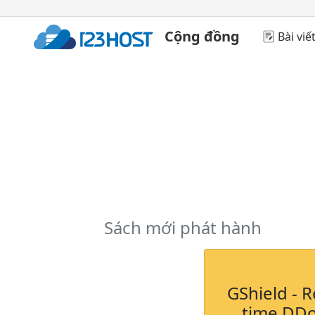
Cộng đồng
Bài viế
Sách mới phát hành
GShield - R
time DD