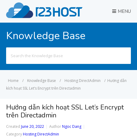
MENU
Knowledge Base
Search
for:
Home
/
Knowledge Base
/
Hosting DirectAdmin
/
Hướng dẫn
kích hoạt SSL Let’s Encrypt trên Directadmin
Hướng dẫn kích hoạt SSL Let’s Encrypt
trên Directadmin
Created
June 20, 2022
Author
Ngoc Dang
Category
Hosting DirectAdmin