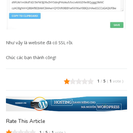
Như vậy là website đã có SSL rồi.
Chúc các bạn thành công!
1
/
5
(
1
vote
)
Rate This Article
1
/
5
(
1
vote
)