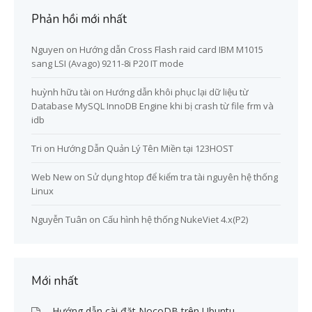
Phản hồi mới nhất
Nguyen
on
Hướng dẫn Cross Flash raid card IBM M1015
sang LSI (Avago) 9211-8i P20 IT mode
huỳnh hữu tài
on
Hướng dẫn khôi phục lại dữ liệu từ
Database MySQL InnoDB Engine khi bị crash từ file frm và
idb
Tri
on
Hướng Dẫn Quản Lý Tên Miền tại 123HOST
Web New
on
Sử dụng htop để kiểm tra tài nguyên hệ thống
Linux
Nguyễn Tuân
on
Cấu hình hệ thống NukeViet 4.x(P2)
Mới nhất
Hướng dẫn cài đặt NocoDB trên Ubuntu