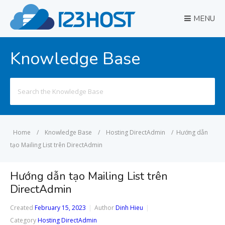
MENU
Knowledge Base
Search
for:
Home
/
Knowledge Base
/
Hosting DirectAdmin
/
Hướng dẫn
tạo Mailing List trên DirectAdmin
Hướng dẫn tạo Mailing List trên
DirectAdmin
Created
February 15, 2023
Author
Dinh Hieu
Category
Hosting DirectAdmin