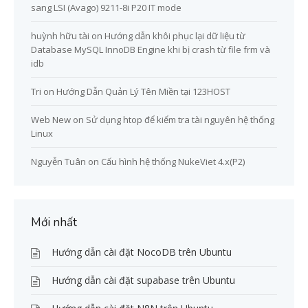
sang LSI (Avago) 9211-8i P20 IT mode
huỳnh hữu tài
on
Hướng dẫn khôi phục lại dữ liệu từ
Database MySQL InnoDB Engine khi bị crash từ file frm và
idb
Tri
on
Hướng Dẫn Quản Lý Tên Miền tại 123HOST
Web New
on
Sử dụng htop để kiểm tra tài nguyên hệ thống
Linux
Nguyễn Tuân
on
Cấu hình hệ thống NukeViet 4.x(P2)
Mới nhất
Hướng dẫn cài đặt NocoDB trên Ubuntu
Hướng dẫn cài đặt supabase trên Ubuntu