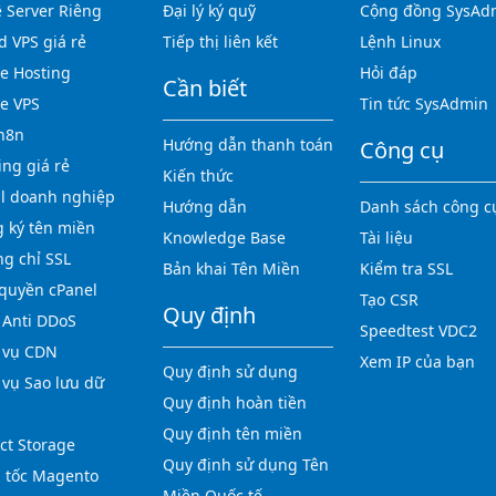
 Server Riêng
Đại lý ký quỹ
Cộng đồng SysAd
d VPS giá rẻ
Tiếp thị liên kết
Lệnh Linux
 Hosting
Hỏi đáp
Cần biết
e VPS
Tin tức SysAdmin
n8n
Hướng dẫn thanh toán
Công cụ
ing giá rẻ
Kiến thức
l doanh nghiệp
Hướng dẫn
Danh sách công c
 ký tên miền
Knowledge Base
Tài liệu
g chỉ SSL
Bản khai Tên Miền
Kiểm tra SSL
quyền cPanel
Tạo CSR
Quy định
Anti DDoS
Speedtest VDC2
 vụ CDN
Xem IP của bạn
Quy định sử dụng
 vụ Sao lưu dữ
Quy định hoàn tiền
Quy định tên miền
ct Storage
Quy định sử dụng Tên
 tốc Magento
Miền Quốc tế