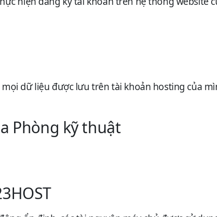
thực hiện đăng ký tài khoản trên hệ thống website c
 mọi dữ liệu được lưu trên tài khoản hosting của mì
của Phòng kỹ thuật
123HOST