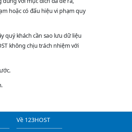
 đúng với mục đích đã đề ra,
hạm hoặc có đấu hiệu vi phạm quy
vậy quý khách cần sao lưu dữ liệu
OST không chịu trách nhiệm với
ước.
.
Về 123HOST