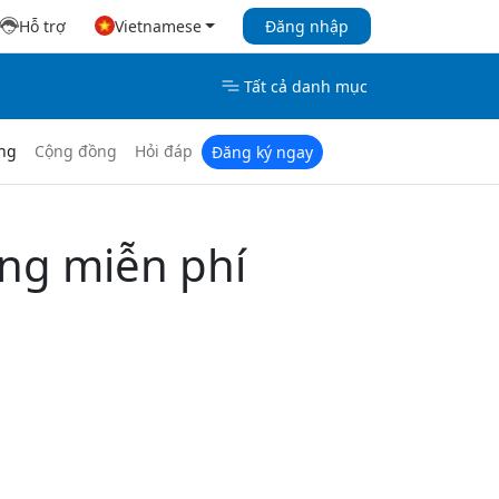
Hỗ trợ
Vietnamese
Đăng nhập
Tất cả danh mục
ng
Cộng đồng
Hỏi đáp
Đăng ký ngay
ing miễn phí