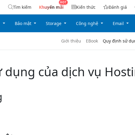
Tìm kiếm
Khuyến mãi
Kiến thức
Đánh giá
g
Bảo mật
Storage
Công nghệ
Email
Giới thiệu
EBook
Quy định sử dụ
 dụng của dịch vụ Host
g