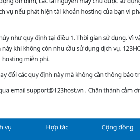
ộng ổn định, các tài nguyên máy chủ được sử dụng
 vụ nếu phát hiện tài khoản hosting của bạn vi p
 hủy như quy định tại điều
1. Thời gian sử dụng
. Vì 
m này khi không còn nhu cầu sử dụng dịch vụ. 123H
 hosting miễn phí.
hay đổi các quy định này mà không cần thông báo tr
 qua email
support@123host.vn
. Chân thành cảm ơn
h vụ
Hợp tác
Cộng đồng