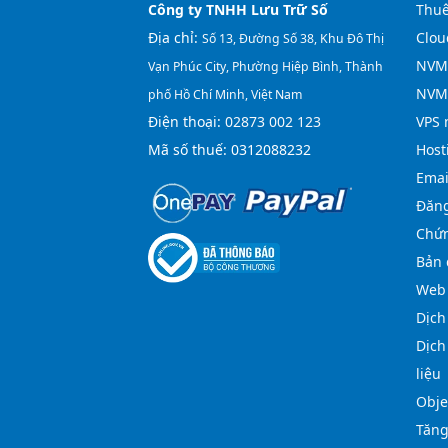
Công ty TNHH Lưu Trữ Số
Thuê
Địa chỉ:
Clou
Số 13, Đường Số 38, Khu Đô Thị
NVMe
Vạn Phúc City, Phường Hiệp Bình, Thành
NVM
phố Hồ Chí Minh, Việt Nam
Điện thoại:
02873 002 123
VPS 
Mã số thuế: 0312088232
Host
Emai
Đăng
Chứn
Bản 
Web 
Dịch
Dịch
liệu
Obje
Tăng