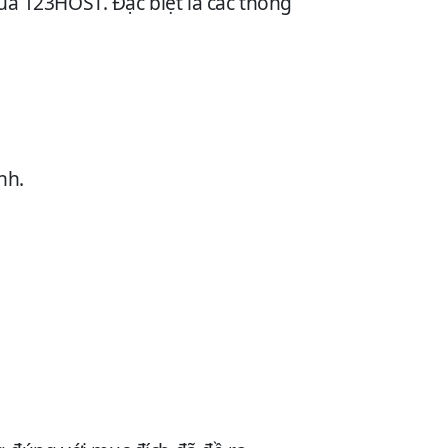
ủa 123HOST. Đặc biệt là các thông
nh.