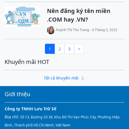
Nên đăng ký tên miền
.COM hay .VN?
Huỳnh Thị Thu Trang - 4 Tháng 3, 2022
1
2
3
>
Khuyến mãi HOT
Tất cả khuyến mãi
Giới thiệu
Công ty TNHH Lưu Trữ Số
Địa chỉ:
Số 13, Đường Số 38, Khu Đô Thị Vạn Phúc City, Phường Hiệp
Bình, Thành phố Hồ Chí Minh, Việt Nam