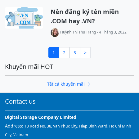
Nên đăng ký tên miền
.COM hay .VN?
Huỳnh Thị Thu Trang - 4 Tháng 3, 2022
1
2
3
>
Khuyến mãi HOT
Tất cả khuyến mãi
Contact us
Digital Storage Company Limited
Address:
13 Road No. 38, Van Phuc City, Hiep Binh Ward, Ho Chi Minh
City, Vietnam