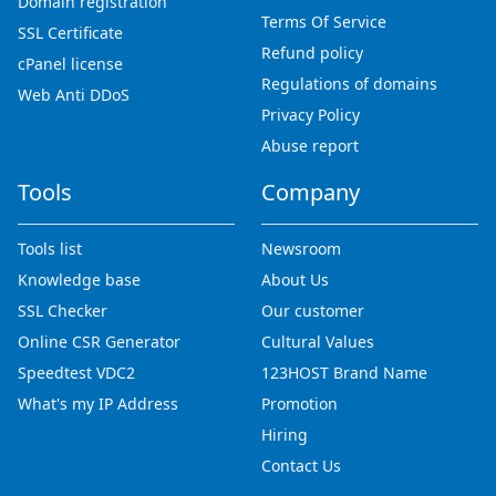
Domain registration
Terms Of Service
SSL Certificate
Refund policy
cPanel license
Regulations of domains
Web Anti DDoS
Privacy Policy
Abuse report
Tools
Company
Tools list
Newsroom
Knowledge base
About Us
SSL Checker
Our customer
Online CSR Generator
Cultural Values
Speedtest VDC2
123HOST Brand Name
What's my IP Address
Promotion
Hiring
Contact Us