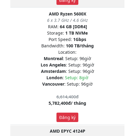
Đăng ký
AMD Ryzen 5600X
6 x 3.7 GHz / 4.6 GHz
RAM:
64 GB [DDR4]
Storage:
1 TB NVMe
Port Speed:
1Gbps
Bandwidth:
100 TB/tháng
Location:
Montreal
: Setup: 96giờ
Los Angeles
: Setup: 96giờ
Amsterdam
: Setup: 96giờ
London
:
Setup: 8giờ
Vancouver
: Setup: 96giờ
6,614,400đ
5,782,400đ/ tháng
Đăng ký
AMD EPYC 4124P