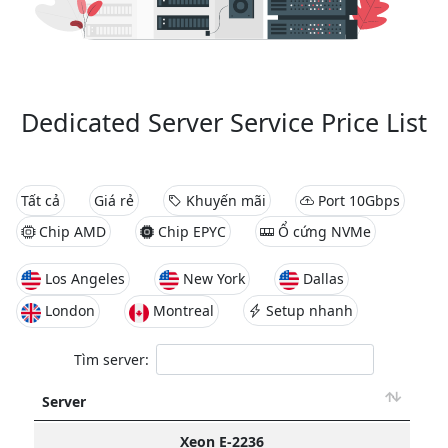
Dedicated Server Service Price List
Tất cả
Giá rẻ
Khuyến mãi
Port 10Gbps
Chip AMD
Chip EPYC
Ổ cứng NVMe
Los Angeles
New York
Dallas
London
Montreal
Setup nhanh
Tìm server:
Server
Xeon E-2236