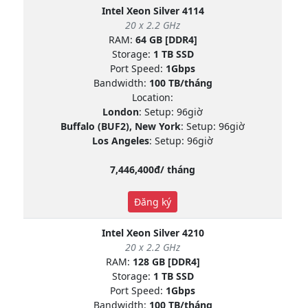
Intel Xeon Silver 4114
20 x 2.2 GHz
RAM:
64 GB [DDR4]
Storage:
1 TB SSD
Port Speed:
1Gbps
Bandwidth:
100 TB/tháng
Location:
London
: Setup: 96giờ
Buffalo (BUF2), New York
: Setup: 96giờ
Los Angeles
: Setup: 96giờ
7,446,400đ/ tháng
Đăng ký
Intel Xeon Silver 4210
20 x 2.2 GHz
RAM:
128 GB [DDR4]
Storage:
1 TB SSD
Port Speed:
1Gbps
Bandwidth:
100 TB/tháng