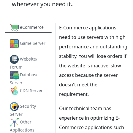
whenever you need it..
eCommerce
E-Commerce applications
need to use servers with high
Game Server
performance and outstanding
stability. You will lose orders if
Website/
the website is inactive, slow
Forum
Database
access because the server
Server
doesn't meet the
CDN Server
requirement.
Security
Our technical team has
Server
experience in optimizing E-
Other
Commerce applications such
Applications