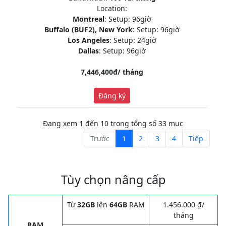
Location:
Montreal
: Setup: 96giờ
Buffalo (BUF2), New York
: Setup: 96giờ
Los Angeles
: Setup: 24giờ
Dallas
: Setup: 96giờ
7,446,400đ/ tháng
Đăng ký
Đang xem 1 đến 10 trong tổng số 33 mục
Trước
1
2
3
4
Tiếp
Tùy chọn nâng cấp
Từ
32GB
lên
64GB
RAM
1.456.000 ₫/
tháng
RAM