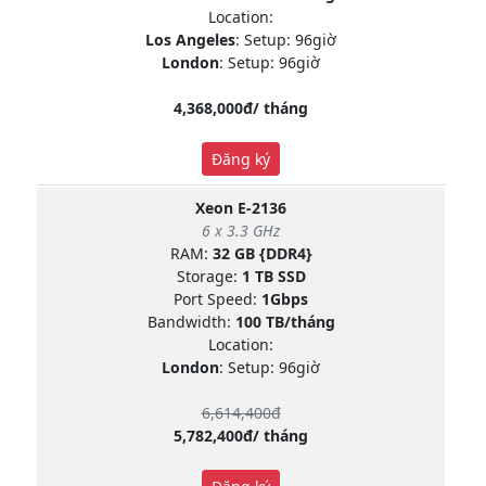
Location:
Los Angeles
: Setup: 96giờ
London
: Setup: 96giờ
4,368,000đ/ tháng
Đăng ký
Xeon E-2136
6 x 3.3 GHz
RAM:
32 GB {DDR4}
Storage:
1 TB SSD
Port Speed:
1Gbps
Bandwidth:
100 TB/tháng
Location:
London
: Setup: 96giờ
6,614,400đ
5,782,400đ/ tháng