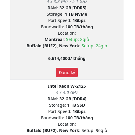
4 x 3.8 GHz / 5.1 GHz
RAM:
32 GB [DDR5]
Storage:
1 TB NVMe
Port Speed:
1Gbps
Bandwidth:
100 TB/tháng
Location:
Montreal
:
Setup: 8giờ
Buffalo (BUF2), New York
:
Setup: 24giờ
6,614,400đ/ tháng
Đăng ký
Intel Xeon W-2125
4 x 4.0 GHz
RAM:
32 GB [DDR4]
Storage:
1 TB SSD
Port Speed:
1Gbps
Bandwidth:
100 TB/tháng
Location:
Buffalo (BUF2), New York
: Setup: 96giờ