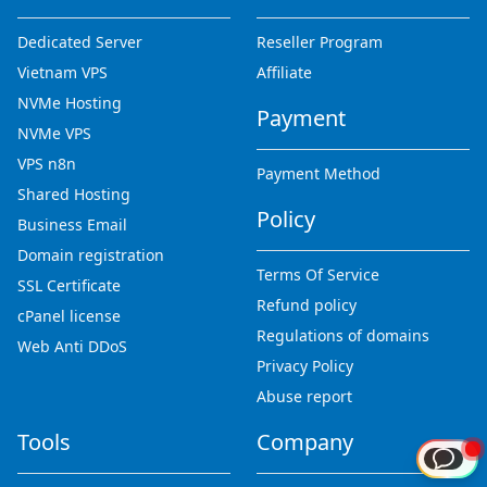
Dedicated Server
Reseller Program
Vietnam VPS
Affiliate
NVMe Hosting
Payment
NVMe VPS
VPS n8n
Payment Method
Shared Hosting
Policy
Business Email
Domain registration
Terms Of Service
SSL Certificate
Refund policy
cPanel license
Regulations of domains
Web Anti DDoS
Privacy Policy
Abuse report
Tools
Company