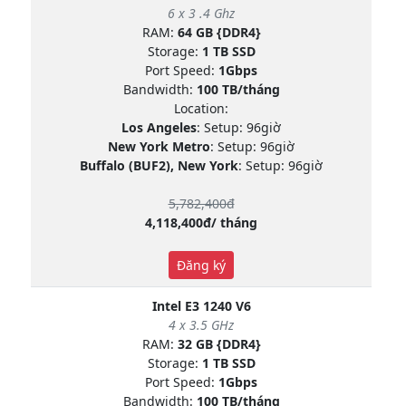
6 x 3 .4 Ghz
RAM:
64 GB {DDR4}
Storage:
1 TB SSD
Port Speed:
1Gbps
Bandwidth:
100 TB/tháng
Location:
Los Angeles
: Setup: 96giờ
New York Metro
: Setup: 96giờ
Buffalo (BUF2), New York
: Setup: 96giờ
5,782,400đ
4,118,400đ/ tháng
Đăng ký
Intel E3 1240 V6
4 x 3.5 GHz
RAM:
32 GB {DDR4}
Storage:
1 TB SSD
Port Speed:
1Gbps
Bandwidth:
100 TB/tháng