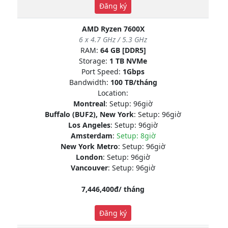
Đăng ký
AMD Ryzen 7600X
6 x 4.7 GHz / 5.3 GHz
RAM:
64 GB [DDR5]
Storage:
1 TB NVMe
Port Speed:
1Gbps
Bandwidth:
100 TB/tháng
Location:
Montreal
: Setup: 96giờ
Buffalo (BUF2), New York
: Setup: 96giờ
Los Angeles
: Setup: 96giờ
Amsterdam
:
Setup: 8giờ
New York Metro
: Setup: 96giờ
London
: Setup: 96giờ
Vancouver
: Setup: 96giờ
7,446,400đ/ tháng
Đăng ký