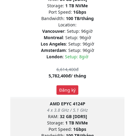
Storage:
1 TB NVMe
Port Speed:
1Gbps
Bandwidth:
100 TB/tháng
Location:
Vancouver
: Setup: 96giờ
Montreal
: Setup: 96giờ
Los Angeles
: Setup: 96giờ
Amsterdam
: Setup: 96giờ
London
:
Setup: 8giờ
6,614,400đ
5,782,400đ/ tháng
Đăng ký
AMD EPYC 4124P
4 x 3.8 GHz / 5.1 GHz
RAM:
32 GB [DDR5]
Storage:
1 TB NVMe
Port Speed:
1Gbps
Bandwidth:
100 TB/tháng