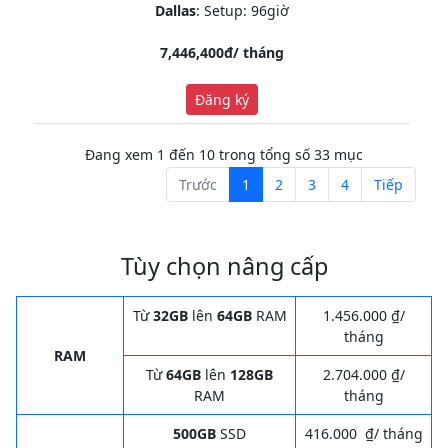
Dallas
: Setup: 96giờ
7,446,400đ/ tháng
Đăng ký
Đang xem 1 đến 10 trong tổng số 33 mục
Trước
1
2
3
4
Tiếp
Tùy chọn nâng cấp
Từ
32GB
lên
64GB
RAM
1.456.000 ₫/
tháng
RAM
Từ
64GB
lên
128GB
2.704.000 ₫/
RAM
tháng
500GB
SSD
416.000 ₫/ tháng