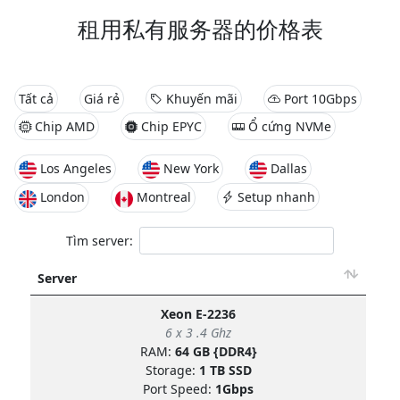
租用私有服务器的价格表
Tất cả
Giá rẻ
Khuyến mãi
Port 10Gbps
Chip AMD
Chip EPYC
Ổ cứng NVMe
Los Angeles
New York
Dallas
London
Montreal
Setup nhanh
Tìm server:
Server
Xeon E-2236
6 x 3 .4 Ghz
RAM:
64 GB {DDR4}
Storage:
1 TB SSD
Port Speed:
1Gbps