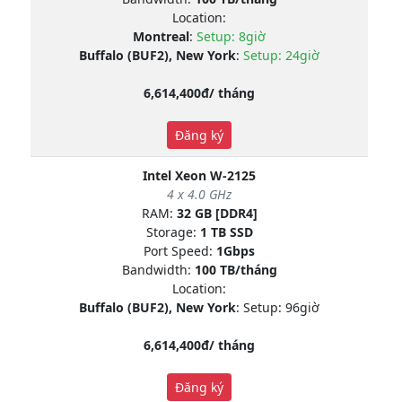
Location:
Montreal
:
Setup: 8giờ
Buffalo (BUF2), New York
:
Setup: 24giờ
6,614,400đ/ tháng
Đăng ký
Intel Xeon W-2125
4 x 4.0 GHz
RAM:
32 GB [DDR4]
Storage:
1 TB SSD
Port Speed:
1Gbps
Bandwidth:
100 TB/tháng
Location:
Buffalo (BUF2), New York
: Setup: 96giờ
6,614,400đ/ tháng
Đăng ký