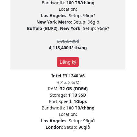
Bandwidth:
100 TB/tháng
Location:
Los Angeles
: Setup: 96giờ
New York Metro
: Setup: 96giờ
Buffalo (BUF2), New York
: Setup: 96giờ
5,782,400đ
4,118,400đ/ tháng
Đăng ký
Intel E3 1240 V6
4 x 3.5 GHz
RAM:
32 GB {DDR4}
Storage:
1 TB SSD
Port Speed:
1Gbps
Bandwidth:
100 TB/tháng
Location:
Los Angeles
: Setup: 96giờ
London
: Setup: 96giờ