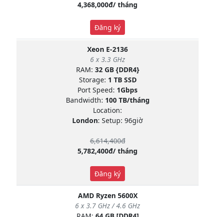
4,368,000đ/ tháng
Đăng ký
Xeon E-2136
6 x 3.3 GHz
RAM:
32 GB {DDR4}
Storage:
1 TB SSD
Port Speed:
1Gbps
Bandwidth:
100 TB/tháng
Location:
London
: Setup: 96giờ
6,614,400đ
5,782,400đ/ tháng
Đăng ký
AMD Ryzen 5600X
6 x 3.7 GHz / 4.6 GHz
RAM:
64 GB [DDR4]