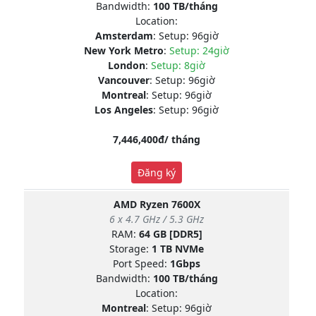
Bandwidth:
100 TB/tháng
Location:
Amsterdam
: Setup: 96giờ
New York Metro
:
Setup: 24giờ
London
:
Setup: 8giờ
Vancouver
: Setup: 96giờ
Montreal
: Setup: 96giờ
Los Angeles
: Setup: 96giờ
7,446,400đ/ tháng
Đăng ký
AMD Ryzen 7600X
6 x 4.7 GHz / 5.3 GHz
RAM:
64 GB [DDR5]
Storage:
1 TB NVMe
Port Speed:
1Gbps
Bandwidth:
100 TB/tháng
Location:
Montreal
: Setup: 96giờ