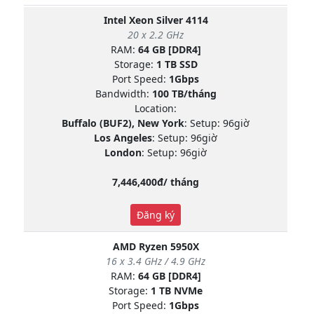
Intel Xeon Silver 4114
20 x 2.2 GHz
RAM:
64 GB [DDR4]
Storage:
1 TB SSD
Port Speed:
1Gbps
Bandwidth:
100 TB/tháng
Location:
Buffalo (BUF2), New York
: Setup: 96giờ
Los Angeles
: Setup: 96giờ
London
: Setup: 96giờ
7,446,400đ/ tháng
Đăng ký
AMD Ryzen 5950X
16 x 3.4 GHz / 4.9 GHz
RAM:
64 GB [DDR4]
Storage:
1 TB NVMe
Port Speed:
1Gbps