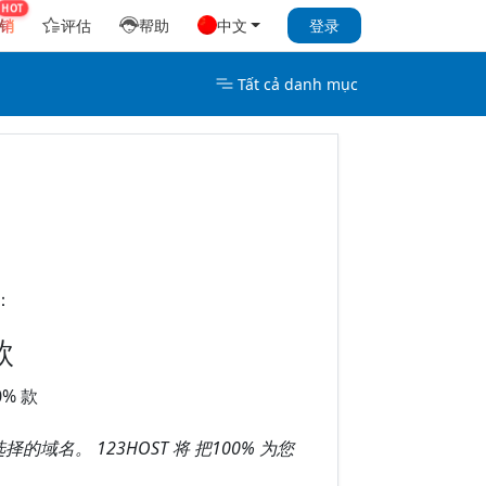
销
评估
帮助
中文
登录
Tất cả danh mục
：
款
% 款
。 123HOST 将 把100% 为您