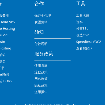
务
合作
工具
服务器
保证金代理
工具名册
loud VPS
联盟营销
资料
 Hosting
检查SSL
须知
e VPS
创造CSR
n8n
Speedtest VDC2
付款说明
osting
查看您的IP
服务政策
邮箱
域名
使用条款
证书
退款政策
nel版权
网名政策
 DDoS
隐私政策
滥用报告