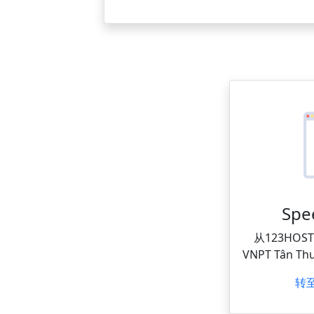
Spe
从123HO
VNPT Tân Th
转至