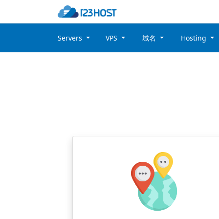
Servers
VPS
域名
Hosting