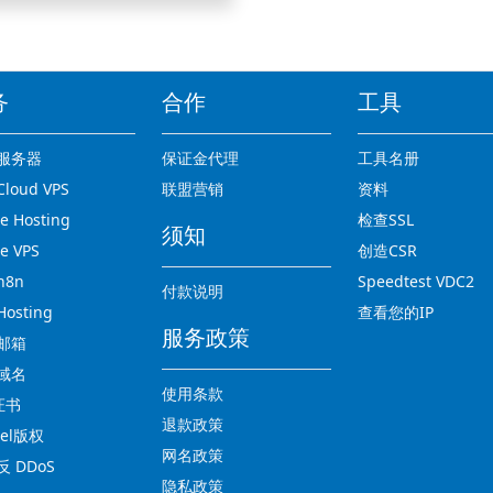
务
合作
工具
服务器
保证金代理
工具名册
loud VPS
联盟营销
资料
 Hosting
检查SSL
须知
e VPS
创造CSR
n8n
Speedtest VDC2
付款说明
osting
查看您的IP
服务政策
邮箱
域名
使用条款
证书
退款政策
nel版权
网名政策
 DDoS
隐私政策