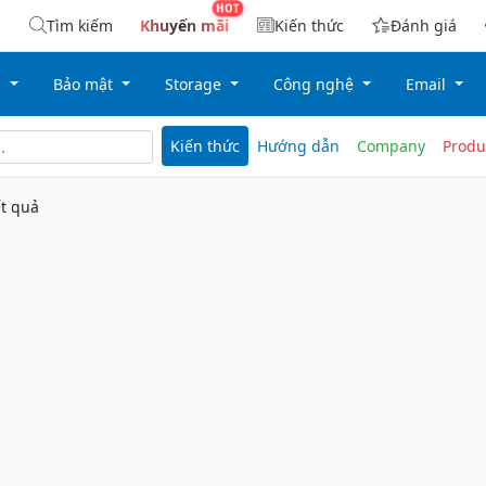
Tìm kiếm
Khuyến mãi
Kiến thức
Đánh giá
g
Bảo mật
Storage
Công nghệ
Email
Kiến thức
Hướng dẫn
Company
Produ
t quả