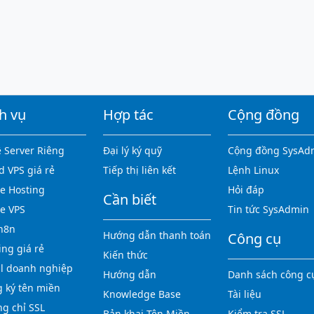
h vụ
Hợp tác
Cộng đồng
 Server Riêng
Đại lý ký quỹ
Cộng đồng SysAd
d VPS giá rẻ
Tiếp thị liên kết
Lệnh Linux
 Hosting
Hỏi đáp
Cần biết
e VPS
Tin tức SysAdmin
n8n
Hướng dẫn thanh toán
Công cụ
ing giá rẻ
Kiến thức
l doanh nghiệp
Hướng dẫn
Danh sách công c
 ký tên miền
Knowledge Base
Tài liệu
g chỉ SSL
Bản khai Tên Miền
Kiểm tra SSL