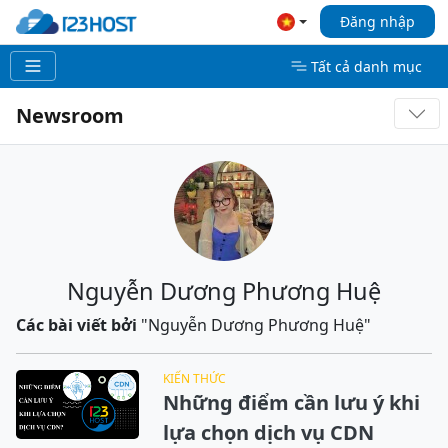
Đăng nhập
Tất cả danh mục
Newsroom
Nguyễn Dương Phương Huệ
Các bài viết bởi
"Nguyễn Dương Phương Huệ"
KIẾN THỨC
Những điểm cần lưu ý khi
lựa chọn dịch vụ CDN