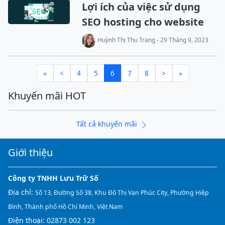
Lợi ích của việc sử dụng
SEO hosting cho website
Huỳnh Thị Thu Trang - 29 Tháng 9, 2023
«
<
4
5
6
7
8
>
»
Khuyến mãi HOT
Tất cả khuyến mãi
Giới thiệu
Công ty TNHH Lưu Trữ Số
Địa chỉ:
Số 13, Đường Số 38, Khu Đô Thị Vạn Phúc City, Phường Hiệp
Bình, Thành phố Hồ Chí Minh, Việt Nam
Điện thoại:
02873 002 123