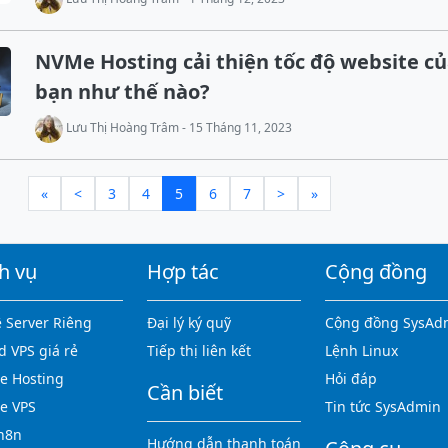
NVMe Hosting cải thiện tốc độ website c
bạn như thế nào?
Lưu Thị Hoàng Trâm - 15 Tháng 11, 2023
«
<
3
4
5
6
7
>
»
h vụ
Hợp tác
Cộng đồng
 Server Riêng
Đại lý ký quỹ
Cộng đồng SysAd
d VPS giá rẻ
Tiếp thị liên kết
Lệnh Linux
 Hosting
Hỏi đáp
Cần biết
e VPS
Tin tức SysAdmin
n8n
Hướng dẫn thanh toán