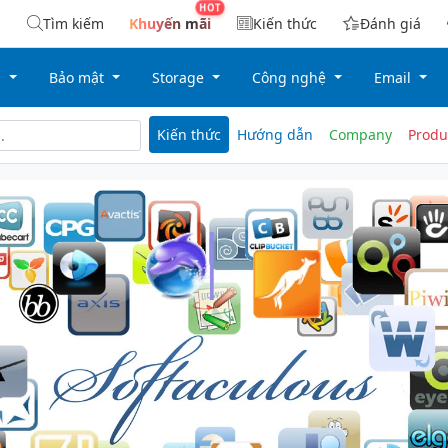
Tìm kiếm
Khuyến mãi
Kiến thức
Đánh giá
g
Bảo mật
Storage
Công nghệ
Email
Kiến thức
Hướng dẫn
Company
Produ