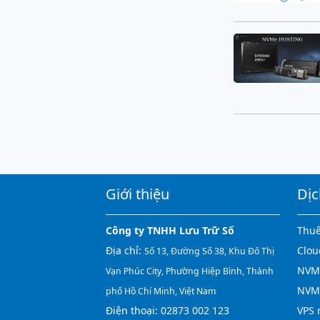
Giới thiệu
Dịc
Công ty TNHH Lưu Trữ Số
Thuê
Địa chỉ:
Clou
Số 13, Đường Số 38, Khu Đô Thị
NVMe
Vạn Phúc City, Phường Hiệp Bình, Thành
NVM
phố Hồ Chí Minh, Việt Nam
Điện thoại:
02873 002 123
VPS 