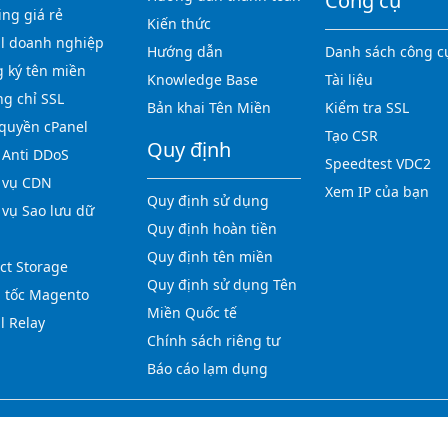
Công cụ
ing giá rẻ
Kiến thức
l doanh nghiệp
Hướng dẫn
Danh sách công c
 ký tên miền
Knowledge Base
Tài liệu
g chỉ SSL
Bản khai Tên Miền
Kiểm tra SSL
quyền cPanel
Tạo CSR
Quy định
Anti DDoS
Speedtest VDC2
 vụ CDN
Xem IP của bạn
Quy định sử dụng
 vụ Sao lưu dữ
Quy định hoàn tiền
Quy định tên miền
ct Storage
Quy định sử dụng Tên
 tốc Magento
Miền Quốc tế
l Relay
Chính sách riêng tư
Báo cáo lạm dụng
Copyright © 2012-2026 123HOST.VN - All rights reserved.
Tiếng Việt
|
English
|
中文