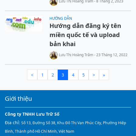
Lưu Thị Hoàng Trâm - 8 Tháng 2, 2023
HƯỚNG DẪN
Hướng dẫn đăng ký tên
miền quốc tế và upload
bản khai
Lưu Thị Hoàng Trâm - 23 Tháng 12, 2022
<
1
2
3
4
5
>
»
Giới thiệu
Công ty TNHH Lưu Trữ Số
Địa chỉ:
Số 13, Đường Số 38, Khu Đô Thị Vạn Phúc City, Phường Hiệp
Bình, Thành phố Hồ Chí Minh, Việt Nam