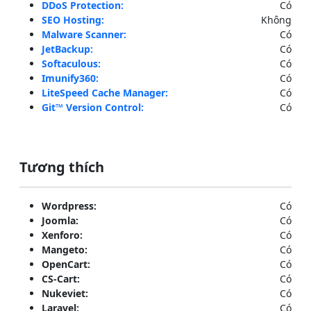
DDoS Protection:
Có
SEO Hosting:
Không
Malware Scanner:
Có
JetBackup:
Có
Softaculous:
Có
Imunify360:
Có
LiteSpeed Cache Manager:
Có
Git™ Version Control:
Có
Tương thích
Wordpress:
Có
Joomla:
Có
Xenforo:
Có
Mangeto:
Có
OpenCart:
Có
CS-Cart:
Có
Nukeviet:
Có
Laravel:
Có