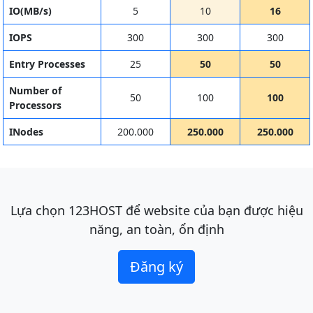
IO(MB/s)
5
10
16
IOPS
300
300
300
Entry Processes
25
50
50
Number of
50
100
100
Processors
INodes
200.000
250.000
250.000
Lựa chọn 123HOST để website của bạn được hiệu
năng, an toàn, ổn định
Đăng ký