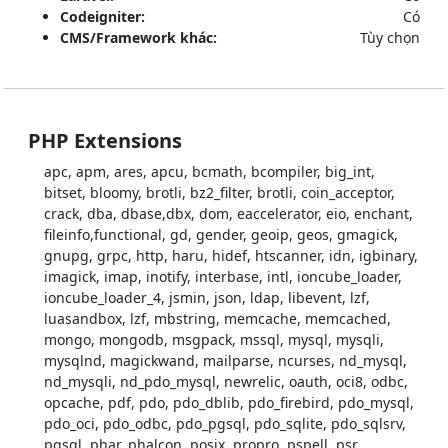
Codeigniter:
Có
CMS/Framework khác:
Tùy chọn
PHP Extensions
apc, apm, ares, apcu, bcmath, bcompiler, big_int,
bitset, bloomy, brotli, bz2_filter, brotli, coin_acceptor,
crack, dba, dbase,dbx, dom, eaccelerator, eio, enchant,
fileinfo,functional, gd, gender, geoip, geos, gmagick,
gnupg, grpc, http, haru, hidef, htscanner, idn, igbinary,
imagick, imap, inotify, interbase, intl, ioncube_loader,
ioncube_loader_4, jsmin, json, ldap, libevent, lzf,
luasandbox, lzf, mbstring, memcache, memcached,
mongo, mongodb, msgpack, mssql, mysql, mysqli,
mysqlnd, magickwand, mailparse, ncurses, nd_mysql,
nd_mysqli, nd_pdo_mysql, newrelic, oauth, oci8, odbc,
opcache, pdf, pdo, pdo_dblib, pdo_firebird, pdo_mysql,
pdo_oci, pdo_odbc, pdo_pgsql, pdo_sqlite, pdo_sqlsrv,
pgsql, phar, phalcon, posix, propro, pspell, psr,