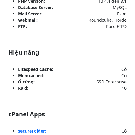
PHP Version:
Từ 4.4 đến 8.1
Database Server:
MySQL
Mail Server:
Exim
Webmail:
Roundcube, Horde
FTP:
Pure FTPD
Hiệu năng
Litespeed Cache:
Có
Memcached:
Có
Ổ cứng:
SSD Enterprise
Raid:
10
cPanel Apps
secureFolder:
Có