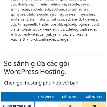
quickhash, raphf, redis, radius, rar, recode, rsync,
snmp, soap, sockets, solr, sodium, sqlite3, sqlsrv,
spl_types, stats, swoole, sysvmsg, sysvsem, sysvshm,
sqlite, ssh2,stem, stomp, suhosin, sybase_ct, tideways,
tidy, timezonedb, trader, translit, uploadprogress, uuid,
uri_template, wddx, weakref, vips, xdebug, xmlreader,
xmlrpc, xmlwriter, xsl, yaf, yaml, yaz, zip, xcache,
xcache_3, xhprof, xmlreader, xrange.
So sánh giữa các gói
WordPress Hosting.
Chọn gói hosting phù hợp với bạn.
Gói WPH1
Gói WPH2
Gói WPH3
Dung lượng (GB)
5
10
20