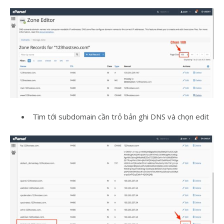
Tìm tới subdomain cần trỏ bản ghi DNS và chọn edit