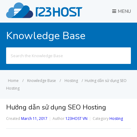
MENU
Knowledge Base
Search
for:
Home
/
Knowledge Base
/
Hosting
/
Hướng dẫn sử dụng SEO
Hosting
Hướng dẫn sử dụng SEO Hosting
Created
March 11, 2017
Author
123HOST VN
Category
Hosting