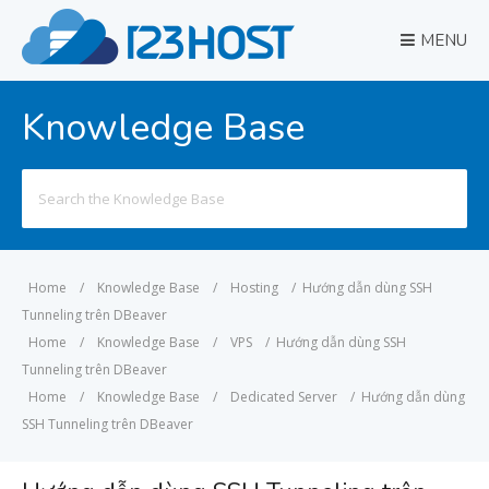
MENU
Knowledge Base
Search
for:
Home
/
Knowledge Base
/
Hosting
/
Hướng dẫn dùng SSH
Tunneling trên DBeaver
Home
/
Knowledge Base
/
VPS
/
Hướng dẫn dùng SSH
Tunneling trên DBeaver
Home
/
Knowledge Base
/
Dedicated Server
/
Hướng dẫn dùng
SSH Tunneling trên DBeaver