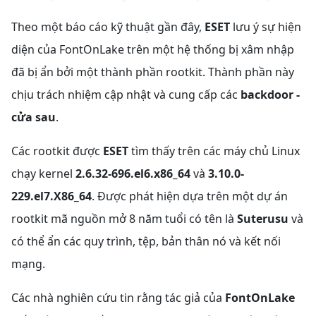
Theo một báo cáo kỹ thuật gần đây,
ESET
lưu ý sự hiện
diện của FontOnLake trên một hệ thống bị xâm nhập
đã bị ẩn bởi một thành phần rootkit. Thành phần này
chịu trách nhiệm cập nhật và cung cấp các
backdoor -
cửa sau
.
Các rootkit được
ESET
tìm thấy trên các máy chủ Linux
chạy kernel
2.6.32-696.el6.x86_64
và
3.10.0-
229.el7.X86_64
.
Đ
ược phát hiện dựa trên một dự án
rootkit mã nguồn mở 8 năm tuổi có tên là
Suterusu
và
có thể ẩn các quy trình, tệp, bản thân nó và kết nối
mạng.
Các nhà nghiên cứu tin rằng tác giả của
FontOnLake