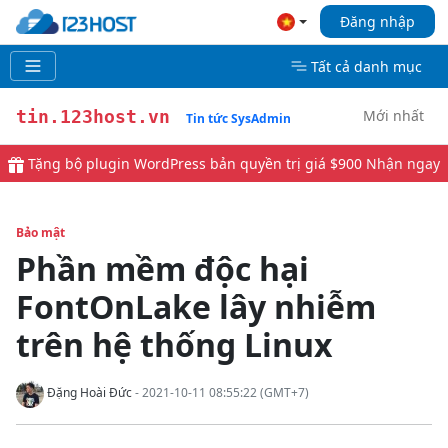
Đăng nhập
Tất cả danh mục
Mới nhất
tin.123host.vn
Tin tức SysAdmin
Tặng bộ plugin WordPress bản quyền trị giá $900
Nhận ngay
Bảo mật
Phần mềm độc hại
FontOnLake lây nhiễm
trên hệ thống Linux
Đặng Hoài Đức
- 2021-10-11 08:55:22 (GMT+7)