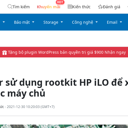
Tìm kiếm
Khuyến mãi
Kiến thức
Đánh giá
g
Bảo mật
Storage
Công nghệ
Email
Tặng bộ plugin WordPress bản quyền trị giá $900
Nhận ngay
 sử dụng rootkit HP iLO để 
ác máy chủ
ức
- 2021-12-30 10:20:03 (GMT+7)