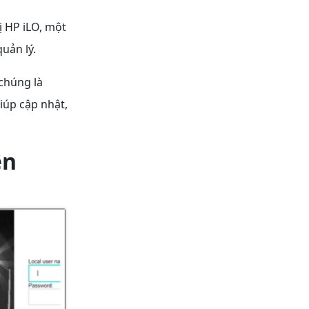
ị HP iLO, một
uản lý.
chúng là
iúp cập nhật,
ên