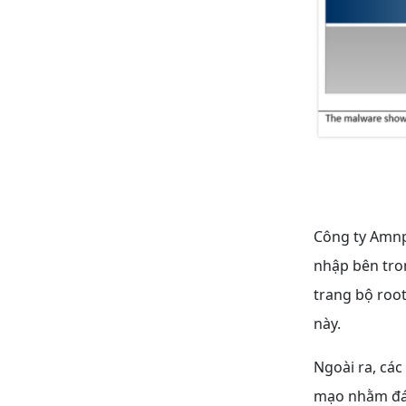
Công ty Amnp
nhập bên tron
trang bộ root
này.
Ngoài ra, cá
mạo nhằm đán