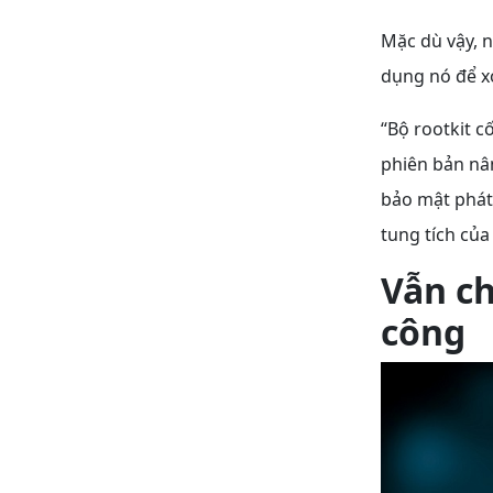
Mặc dù vậy, n
dụng nó để x
“Bộ rootkit c
phiên bản nâ
bảo mật phát 
tung tích củ
Vẫn ch
công