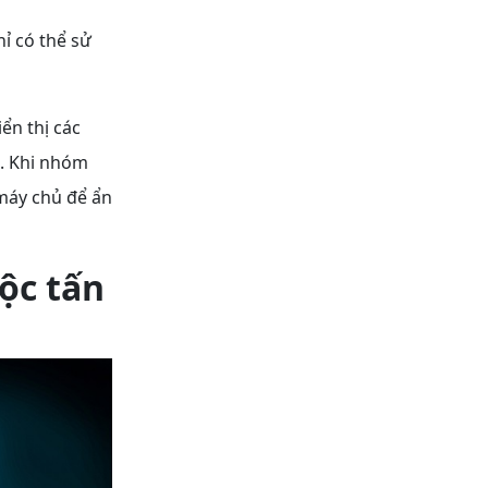
ỉ có thể sử
ển thị các
. Khi nhóm
 máy chủ để ẩn
ộc tấn