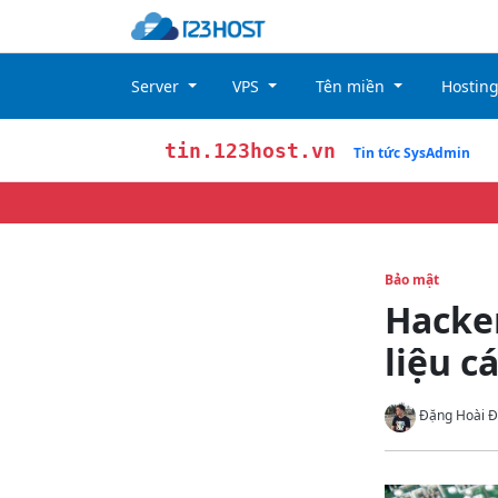
Server
VPS
Tên miền
Hostin
tin.123host.vn
Tin tức SysAdmin
Bảo mật
Hacker
liệu c
Đặng Hoài Đ