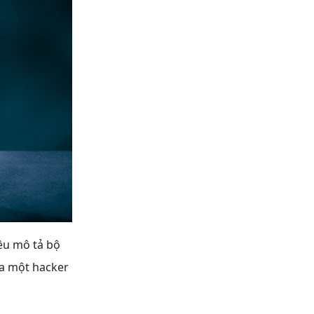
ều mô tả bộ
ủa một hacker