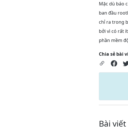
Mặc dù báo cá
ban đầu rootk
chỉ ra trong 
bởi vì có rất
phần mềm độc
Chia sẻ bài v
Bài viết