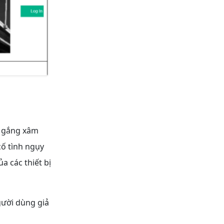
ố gắng xâm
cố tình ngụy
a các thiết bị
gười dùng giả