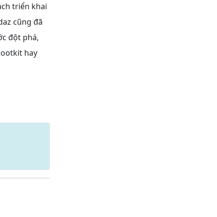
ch triển khai
rdaz cũng đã
ớc đột phá,
ootkit hay