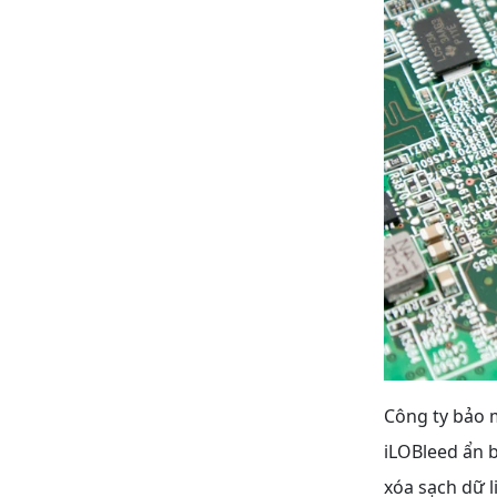
Công ty bảo m
iLOBleed ẩn b
xóa sạch dữ l