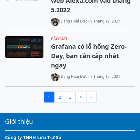
web Alexa.com vào tháng
5.2022
Đặng Hoài Đức - 9 Tháng 12, 2021
BẢO MẬT
Grafana có lỗ hổng Zero-
Day, bạn cần cập nhật
ngay
Đặng Hoài Đức - 9 Tháng 12, 2021
1
2
3
>
»
Giới thiệu
Công ty TNHH Lưu Trữ Số