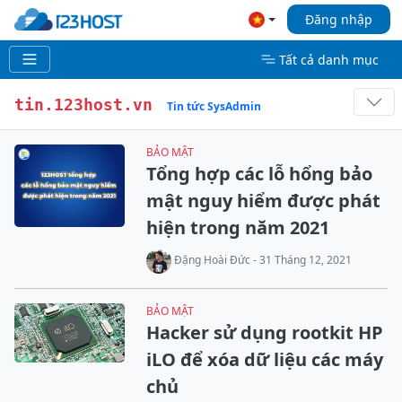
Đăng nhập
Tất cả danh mục
tin.123host.vn
Tin tức SysAdmin
BẢO MẬT
Tổng hợp các lỗ hổng bảo
mật nguy hiểm được phát
hiện trong năm 2021
Đặng Hoài Đức - 31 Tháng 12, 2021
BẢO MẬT
Hacker sử dụng rootkit HP
iLO để xóa dữ liệu các máy
chủ