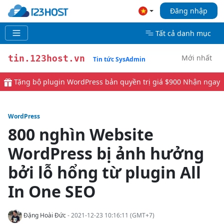
Đăng nhập
Tất cả danh mục
Mới nhất
tin.123host.vn
Tin tức SysAdmin
Tặng bộ plugin WordPress bản quyền trị giá $900
Nhận ngay
WordPress
800 nghìn Website
WordPress bị ảnh hưởng
bởi lỗ hổng từ plugin All
In One SEO
Đặng Hoài Đức
- 2021-12-23 10:16:11 (GMT+7)