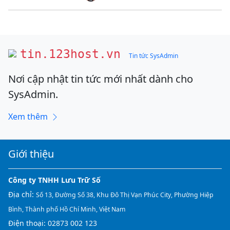
tin.123host.vn
Tin tức SysAdmin
Nơi cập nhật tin tức mới nhất dành cho
SysAdmin.
Xem thêm
Giới thiệu
Công ty TNHH Lưu Trữ Số
Địa chỉ:
Số 13, Đường Số 38, Khu Đô Thị Vạn Phúc City, Phường Hiệp
Bình, Thành phố Hồ Chí Minh, Việt Nam
Điện thoại:
02873 002 123