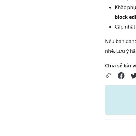
Khắc phụ
block ed
Cập nhật 
Nếu bạn đang
nhé. Lưu ý hã
Chia sẻ bài v