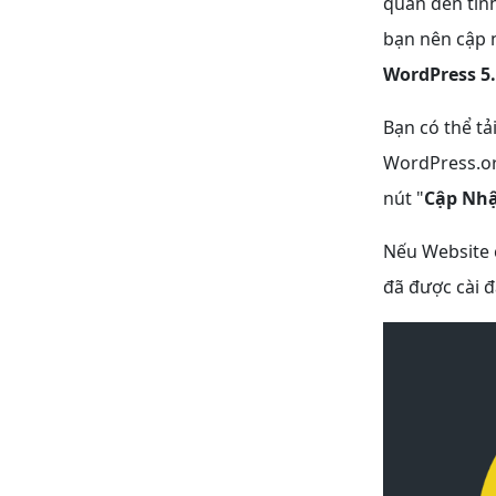
quan đến tín
bạn nên cập n
WordPress 5.
Bạn có thể t
WordPress.o
nút "
Cập Nhậ
Nếu Website c
đã được cài đ