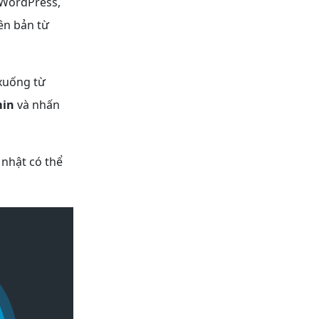
 WordPress,
ên bản từ
xuống từ
min
và nhấn
 nhật có thể