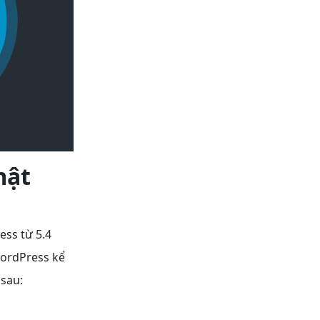
mật
ss từ 5.4
WordPress kể
 sau: