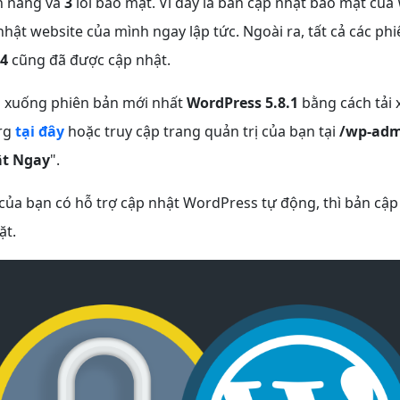
h năng và
3
lỗi bảo mật. Vì đây là bản cập nhật bảo mật của
hật website của mình ngay lập tức. Ngoài ra, tất cả các phi
4
cũng đã được cập nhật.
ải xuống phiên bản mới nhất
WordPress 5.8.1
bằng cách tải 
rg
tại đây
hoặc truy cập trang quản trị của bạn tại
/wp-ad
t Ngay
".
ủa bạn có hỗ trợ cập nhật WordPress tự động, thì bản cập
ặt.