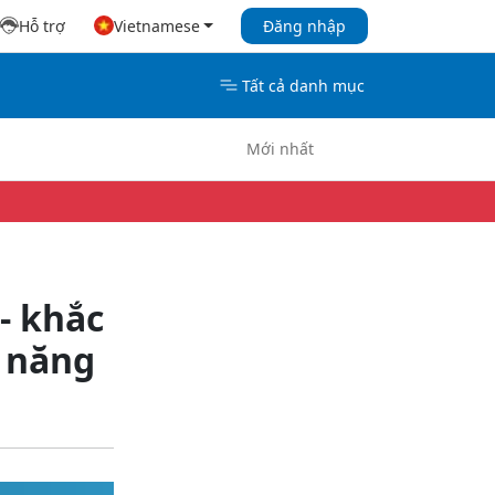
Hỗ trợ
Vietnamese
Đăng nhập
Tất cả danh mục
Mới nhất
- khắc
h năng