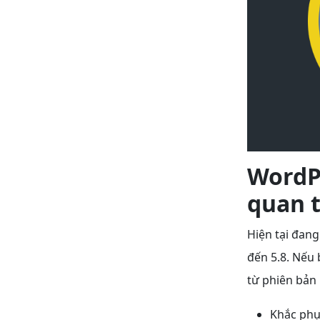
WordPr
quan 
Hiện tại đan
đến 5.8. Nếu 
từ phiên bản 
Khắc phụ