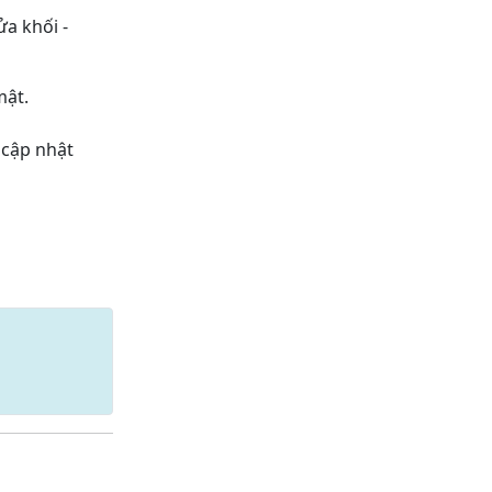
a khối -
mật.
 cập nhật