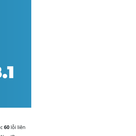
ục
60
lỗi liên