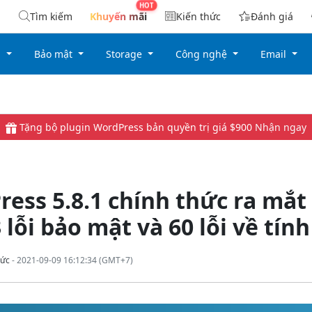
Tìm kiếm
Khuyến mãi
Kiến thức
Đánh giá
g
Bảo mật
Storage
Công nghệ
Email
Tặng bộ plugin WordPress bản quyền trị giá $900
Nhận ngay
ess 5.8.1 chính thức ra mắt 
 lỗi bảo mật và 60 lỗi về tín
ức
- 2021-09-09 16:12:34 (GMT+7)