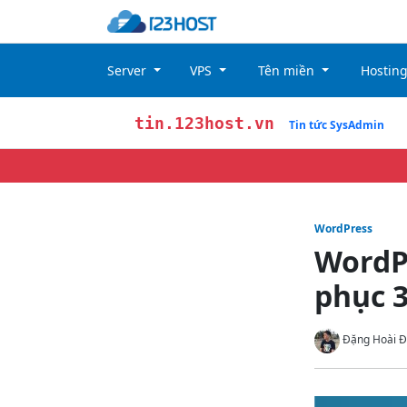
Server
VPS
Tên miền
Hostin
tin.123host.vn
Tin tức SysAdmin
WordPress
WordPr
phục 3
Đặng Hoài Đ