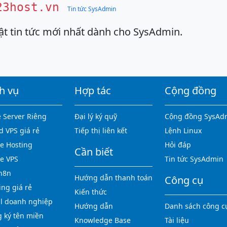
23host.vn
Tin tức SysAdmin
ật tin tức mới nhất dành cho SysAdmin.
h vụ
Hợp tác
Cộng đồng
 Server Riêng
Đại lý ký quỹ
Cộng đồng SysAd
d VPS giá rẻ
Tiếp thị liên kết
Lệnh Linux
 Hosting
Hỏi đáp
Cần biết
e VPS
Tin tức SysAdmin
n8n
Hướng dẫn thanh toán
Công cụ
ing giá rẻ
Kiến thức
l doanh nghiệp
Hướng dẫn
Danh sách công c
 ký tên miền
Knowledge Base
Tài liệu