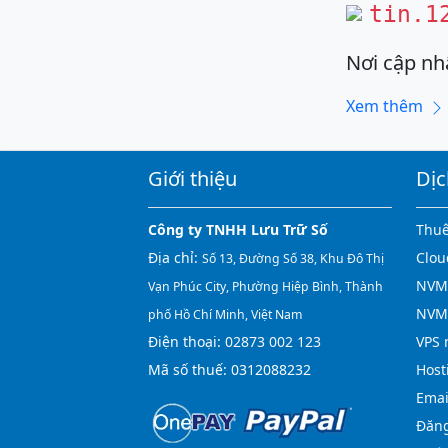
tin.1
Nơi cập nh
Xem thêm
Giới thiệu
Dịc
Công ty TNHH Lưu Trữ Số
Thuê
Địa chỉ:
Clou
Số 13, Đường Số 38, Khu Đô Thị
NVMe
Vạn Phúc City, Phường Hiệp Bình, Thành
NVM
phố Hồ Chí Minh, Việt Nam
Điện thoại:
02873 002 123
VPS 
Mã số thuế: 0312088232
Host
Emai
Đăng