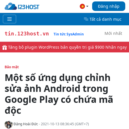
Đăng nhập
Tất cả danh mục
Mới nhất
tin.123host.vn
Tin tức SysAdmin
Tặng bộ plugin WordPress bản quyền trị giá $900
Nhận ngay
Bảo mật
Một số ứng dụng chỉnh
sửa ảnh Android trong
Google Play có chứa mã
độc
Đặng Hoài Đức
- 2021-10-13 08:36:45 (GMT+7)