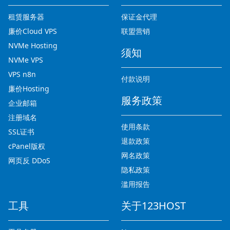
租赁服务器
保证金代理
廉价Cloud VPS
联盟营销
NVMe Hosting
须知
NVMe VPS
VPS n8n
付款说明
廉价Hosting
服务政策
企业邮箱
注册域名
使用条款
SSL证书
退款政策
cPanel版权
网名政策
网页反 DDoS
隐私政策
滥用报告
工具
关于123HOST