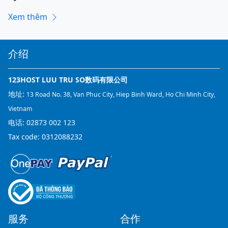
Xem thêm
介绍
123HOST LUU TRU SO数码有限公司
地址:
13 Road No. 38, Van Phuc City, Hiep Binh Ward, Ho Chi Minh City,
Vietnam
电话:
02873 002 123
Tax code: 0312088232
服务
合作