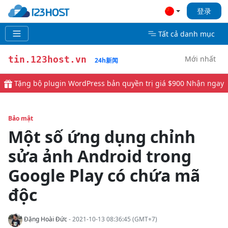
登录
Tất cả danh mục
Mới nhất
tin.123host.vn
24h新闻
Tặng bộ plugin WordPress bản quyền trị giá $900
Nhận ngay
Bảo mật
Một số ứng dụng chỉnh
sửa ảnh Android trong
Google Play có chứa mã
độc
Đặng Hoài Đức
- 2021-10-13 08:36:45 (GMT+7)